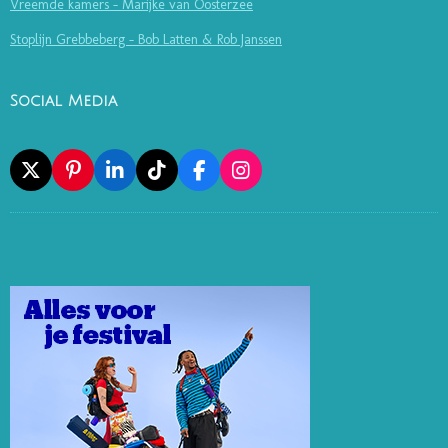
Vreemde kamers - Marijke van Oosterzee
Stoplijn Grebbeberg - Bob Latten & Rob Janssen
Social Media
X
P
L
T
F
I
I
I
I
A
N
N
N
K
C
S
T
K
T
E
T
E
E
O
B
A
R
D
K
O
G
E
I
O
R
S
N
K
A
T
M