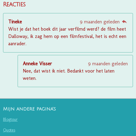
Reacties
Tineke
9 maanden geleden
Wist je dat het boek dit jaar verfilmd werd? de film heet
Dalloway, ik zag hem op een filmfestival, het is echt een
aanrader.
Anneke Visser
9 maanden geleden
Nee, dat wist ik niet. Bedankt voor het laten
weten.
Mijn andere pagina's
Blogtour
Quotes