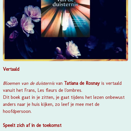
Vertaald
Bloemen van de duisternis
van
Tatiana de Rosnay
is vertaald
vanuit het Frans,
Les fleurs de l'ombres.
Dit boek gaat in je zitten, je gaat tijdens het lezen onbewust
anders naar je huis kijken, zo leef je mee met de
hoofdpersoon.
Speelt zich af in de toekomst