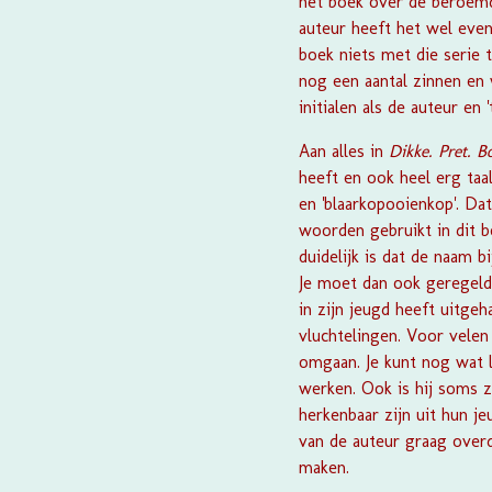
het boek over de beroemde
auteur heeft het wel even
boek niets met die serie 
nog een aantal zinnen en
initialen als de auteur en
Aan alles in
Dikke. Pret. 
heeft en ook heel erg taal
en 'blaarkopooienkop'. Da
woorden gebruikt in dit 
duidelijk is dat de naam b
Je moet dan ook geregeld 
in zijn jeugd heeft uitgeh
vluchtelingen. Voor velen
omgaan. Je kunt nog wat 
werken. Ook is hij soms ze
herkenbaar zijn uit hun j
van de auteur graag over
maken.