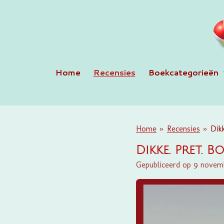
Ga
direct
naar
de
hoofdinhoud
Home
Recensies
Boekcategorieën
Home
»
Recensies
»
Dikk
Dikke. Pret. 
Gepubliceerd op 9 novem