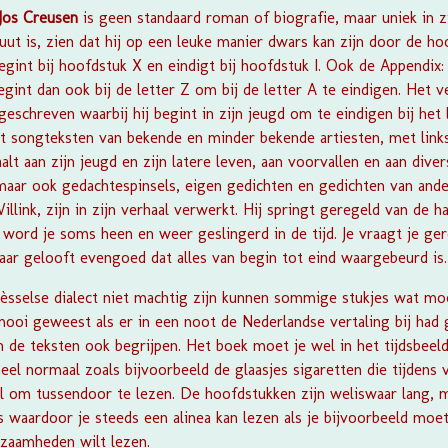
Jos Creusen
is geen standaard roman of biografie, maar uniek in zi
buut is, zien dat hij op een leuke manier dwars kan zijn door de 
egint bij hoofdstuk X en eindigt bij hoofdstuk I. Ook de Appendix:
egint dan ook bij de letter Z om bij de letter A te eindigen. Het 
schreven waarbij hij begint in zijn jeugd om te eindigen bij het l
t songteksten van bekende en minder bekende artiesten, met link
lt aan zijn jeugd en zijn latere leven, aan voorvallen en aan diver
maar ook gedachtespinsels, eigen gedichten en gedichten van ande
link, zijn in zijn verhaal verwerkt. Hij springt geregeld van de h
word je soms heen en weer geslingerd in de tijd. Je vraagt je ge
aar gelooft evengoed dat alles van begin tot eind waargebeurd is.
sselse dialect niet machtig zijn kunnen sommige stukjes wat moeil
mooi geweest als er in een noot de Nederlandse vertaling bij had
 de teksten ook begrijpen. Het boek moet je wel in het tijdsbeeld
eel normaal zoals bijvoorbeeld de glaasjes sigaretten die tijdens 
al om tussendoor te lezen. De hoofdstukken zijn weliswaar lang, m
's waardoor je steeds een alinea kan lezen als je bijvoorbeeld moe
kzaamheden wilt lezen.