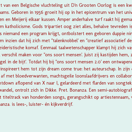
t van een Belgische vluchteling uit D'n Grooten Oorlog is een kw
ams. Geboren in 1956 groeit hij op in het epicentrum van het uni
n en Meijerij elkaar kussen. Amper anderhalve turf raakt hij gem
m katholicisme. Gods tripartiet oog ziet alles, behalve tevreden 
s niemand een program krijgt, ontbolstert een geboren duppie ni
m inzien dat hij zich met "talenknobbel' en "creatief associatief 
eideristische komaf. Eenmaal taalwetenschapper klampt hij zich va
verschil maken voor "ons soort mensen'. Juist zij kastijden hem, 
gel in de bijt'. Totdat hij bij "ons soort mensen 2.0' een ontwape
inspireert hem tot zijn dream come true: het auteurschap. In zijn d
nt af met bloedverwanten, machtsgeile loonslaafdrijvers en collabo
ntdown aflopend van X naar I, gelardeerd met flarden van songtek
andel, ontrolt zich in Dikke. Pret. Bonanza. Een semi-autobiograf
titeltrack van honderden songs, gerangschikt op artiestennaam, v
za. is lees-, luister- én kijkverdrijf.