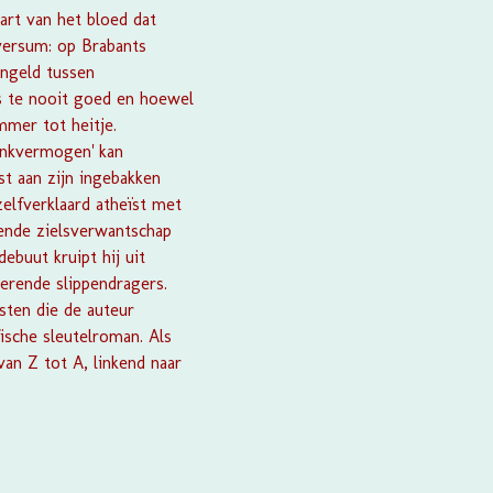
art van het bloed dat
versum: op Brabants
angeld tussen
is te nooit goed en hoewel
mmer tot heitje.
denkvermogen' kan
st aan zijn ingebakken
zelfverklaard atheïst met
nende zielsverwantschap
ebuut kruipt hij uit
rerende slippendragers.
sten die de auteur
ische sleutelroman. Als
an Z tot A, linkend naar