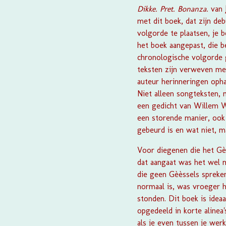
Dikke. Pret. Bonanza.
van
met dit boek, dat zijn de
volgorde te plaatsen, je b
het boek aangepast, die b
chronologische volgorde ge
teksten zijn verweven me
auteur herinneringen ophaa
Niet alleen songteksten, 
een gedicht van Willem Wil
een storende manier, ook 
gebeurd is en wat niet, m
Voor diegenen die het Gèè
dat aangaat was het wel 
die geen Gèèssels spreken
normaal is, was vroeger h
stonden. Dit boek is idea
opgedeeld in korte alinea
als je even tussen je wer