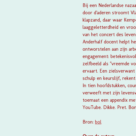
Bij een Nederlandse nazaa
door d'aderen stroomt Vla
klapzand, daar waar Kempe
laaggeletterdheid en vroo
van het concert des leven
Anderhalf docent helpt he
ontworstelen aan zijn arb
engagement: betekenisvol 
zelfbeeld als "vreemde vo
ervaart. Een zielsverwant 
schulp en keurslijf, reke
In tien hoofdstukken, cou
verweeft met zijn levensw
toemaat een appendix met 
YouTube. Dikke. Pret. Bonan
Bron:
bol