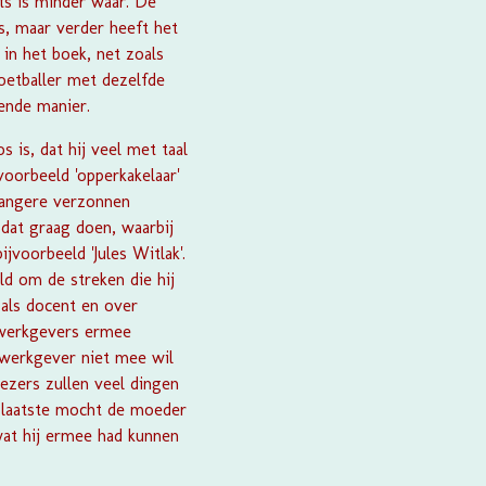
ts is minder waar. De
s, maar verder heeft het
 in het boek, net zoals
etballer met dezelfde
orende manier.
s is, dat hij veel met taal
voorbeeld 'opperkakelaar'
 langere verzonnen
dat graag doen, waarbij
ijvoorbeeld 'Jules Witlak'.
ld om de streken die hij
 als docent en over
l werkgevers ermee
 werkgever niet mee wil
lezers zullen veel dingen
at laatste mocht de moeder
wat hij ermee had kunnen