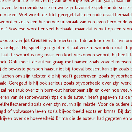
 serie uit de jaren zestig van de vorige eeuw zal gaan, maar nie
 over de beroemde serie en wie zijn favoriete speler in de serie i
te maken. Wel wordt de titel geregeld als een rode draad herhaald
 woorden zoals een beroemde uitspraak van een even beroemde vo
 'te...'. Sowieso wordt er veel herhaald, maar dat is niet op een st
Bonanza.
van
Jos Creusen
is te merken dat de auteur een taalvirtuoo
vaardig is. Hij speelt geregeld met taal verzint woorden zoals bij
t laatste woord is nog maar een kort verzonnen woord, hij heeft
boek. Ook speelt de auteur graag met namen zoals zoveel mensen 
ij de bewuste persoon haast niet bij toeval bedacht kan zijn zoals b
lachen om zijn teksten die hij heeft geschreven, zoals bijvoorbee
aald. Geregeld is hij ook serieus zoals bijvoorbeeld over zijn werk
 zal het stuk over zijn burn-out herkenbaar zijn en over hoe vee
leren van de (onbewuste) tips die de auteur heeft gegeven als de
lfreflecterend zoals over zijn rol in zijn relatie. Voor de oudere 
eugd of volwassen leven zoals bijvoorbeeld exota en brinta. Bij d
drijven over de hoeveelheid Brinta die de auteur had gegeten en 