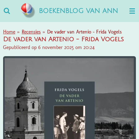
Ga
BOEKENBLOG VAN ANN
direct
naar
de
Home
»
Recensies
»
De vader van Artenio - Frida Vogels
hoofdinhoud
De vader van Artenio - Frida Vogels
Gepubliceerd op 6 november 2025 om 20:24