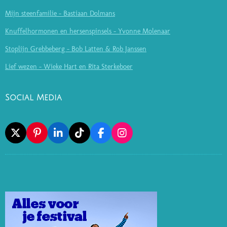
Mijn steenfamilie - Bastiaan Dolmans
Knuffelhormonen en hersenspinsels - Yvonne Molenaar
Stoplijn Grebbeberg - Bob Latten & Rob Janssen
Lief wezen - Wieke Hart en Rita Sterkeboer
Social Media
X
P
L
T
F
I
I
I
I
A
N
N
N
K
C
S
T
K
T
E
T
E
E
O
B
A
R
D
K
O
G
E
I
O
R
S
N
K
A
T
M