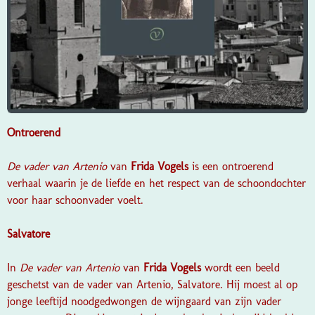
Ontroerend
De vader van Artenio
van
Frida Vogels
is een ontroerend
verhaal waarin je de liefde en het respect van de schoondochter
voor haar schoonvader voelt.
Salvatore
In
De vader van Artenio
van
Frida Vogels
wordt een beeld
geschetst van de vader van Artenio, Salvatore. Hij moest al op
jonge leeftijd noodgedwongen de wijngaard van zijn vader