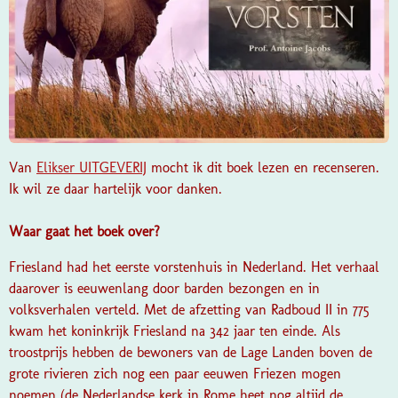
Van
Elikser UITGEVERIJ
mocht ik dit boek lezen en recenseren.
Ik wil ze daar hartelijk voor danken.
Waar gaat het boek over?
Friesland had het eerste vorstenhuis in Nederland. Het verhaal
daarover is eeuwenlang door barden bezongen en in
volksverhalen verteld. Met de afzetting van Radboud II in 775
kwam het koninkrijk Friesland na 342 jaar ten einde. Als
troostprijs hebben de bewoners van de Lage Landen boven de
grote rivieren zich nog een paar eeuwen Friezen mogen
noemen (de Nederlandse kerk in Rome heet nog altijd de