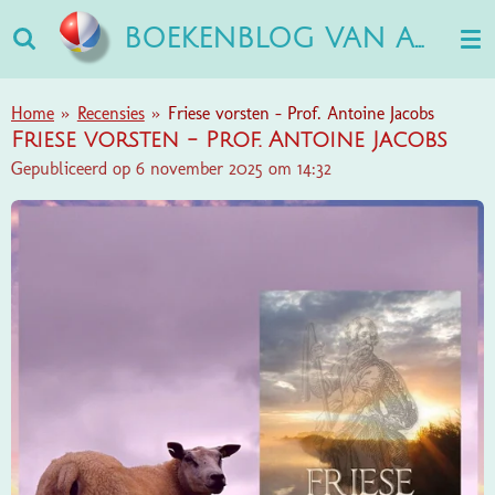
Ga
BOEKENBLOG VAN ANN
direct
naar
de
Home
»
Recensies
»
Friese vorsten - Prof. Antoine Jacobs
hoofdinhoud
Friese vorsten - Prof. Antoine Jacobs
Gepubliceerd op 6 november 2025 om 14:32