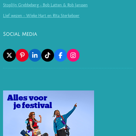
Stoplijn Grebbeberg - Bob Latten & Rob Janssen
Lief wezen - Wieke Hart en Rita Sterkeboer
Social Media
X
P
L
T
F
I
I
I
I
A
N
N
N
K
C
S
T
K
T
E
T
E
E
O
B
A
R
D
K
O
G
E
I
O
R
S
N
K
A
T
M