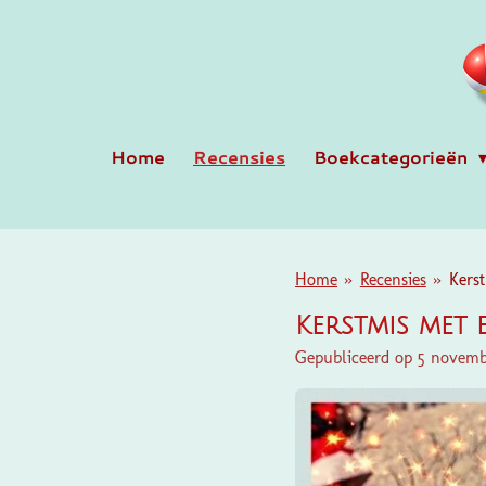
Ga
direct
naar
de
hoofdinhoud
Home
Recensies
Boekcategorieën
Home
»
Recensies
»
Kerst
Kerstmis met e
Gepubliceerd op 5 novemb