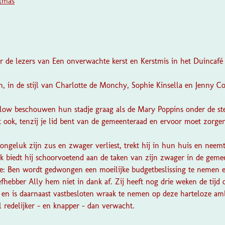
tmas
or de lezers van Een onverwachte kerst en Kerstmis in het Duincafé
h, in de stijl van Charlotte de Monchy, Sophie Kinsella en Jenny C
ow beschouwen hun stadje graag als de Mary Poppins onder de sted
t ook, tenzij je lid bent van de gemeenteraad en ervoor moet zorgen d
 ongeluk zijn zus en zwager verliest, trekt hij in hun huis en nee
ok biedt hij schoorvoetend aan de taken van zijn zwager in de gem
je: Ben wordt gedwongen een moeilijke budgetbeslissing te nemen en 
fhebber Ally hem niet in dank af. Zij heeft nog drie weken de tijd 
 en is daarnaast vastbesloten wraak te nemen op deze harteloze am
el redelijker – en knapper – dan verwacht.