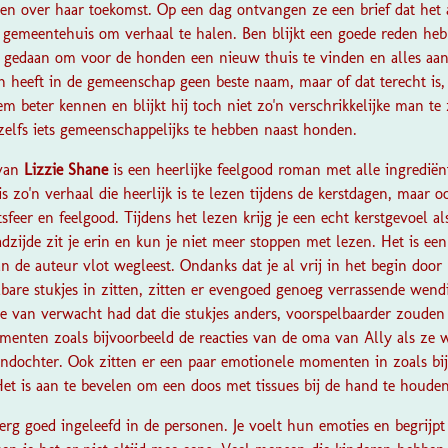
ken over haar toekomst. Op een dag ontvangen ze een brief dat het 
t gemeentehuis om verhaal te halen. Ben blijkt een goede reden heb
an gedaan om voor de honden een nieuw thuis te vinden en alles aa
n heeft in de gemeenschap geen beste naam, maar of dat terecht is,
 beter kennen en blijkt hij toch niet zo'n verschrikkelijke man te 
n zelfs iets gemeenschappelijks te hebben naast honden.
van
Lizzie Shane
is een heerlijke feelgood roman met alle ingredië
is zo'n verhaal die heerlijk is te lezen tijdens de kerstdagen, maar 
tsfeer en feelgood. Tijdens het lezen krijg je een echt kerstgevoel al
dzijde zit je erin en kun je niet meer stoppen met lezen. Het is een
van de auteur vlot wegleest. Ondanks dat je al vrij in het begin door
bare stukjes in zitten, zitten er evengoed genoeg verrassende wendi
e van verwacht had dat die stukjes anders, voorspelbaarder zouden 
nten zoals bijvoorbeeld de reacties van de oma van Ally als ze w
indochter. Ook zitten er een paar emotionele momenten in zoals bij
Het is aan te bevelen om een doos met tissues bij de hand te houde
 erg goed ingeleefd in de personen. Je voelt hun emoties en begrij