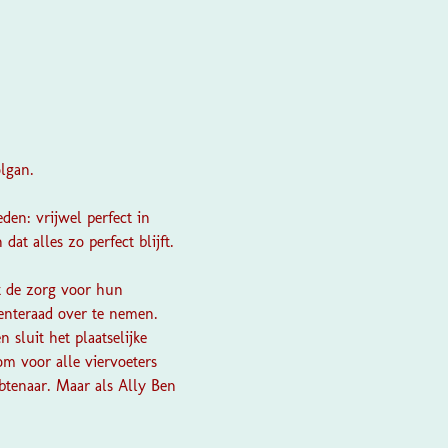
olgan.
en: vrijwel perfect in
at alles zo perfect blijft.
mt de zorg voor hun
eenteraad over te nemen.
sluit het plaatselijke
om voor alle viervoeters
btenaar. Maar als Ally Ben