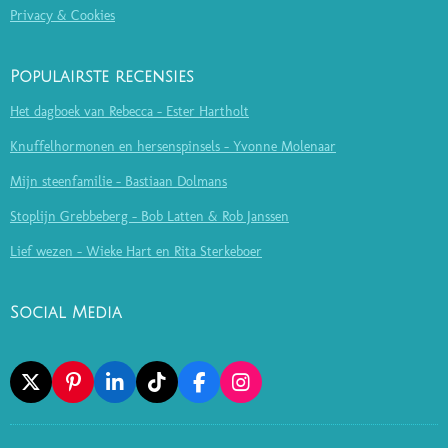
Privacy & Cookies
Populairste recensies
Het dagboek van Rebecca - Ester Hartholt
Knuffelhormonen en hersenspinsels - Yvonne Molenaar
Mijn steenfamilie - Bastiaan Dolmans
Stoplijn Grebbeberg - Bob Latten & Rob Janssen
Lief wezen - Wieke Hart en Rita Sterkeboer
Social Media
X
P
L
T
F
I
I
I
I
A
N
N
N
K
C
S
T
K
T
E
T