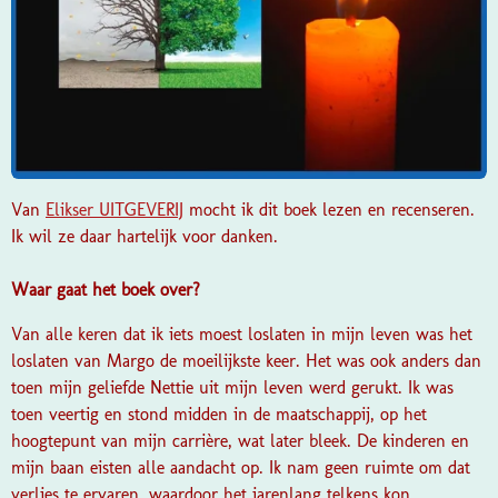
Van
Elikser UITGEVERIJ
mocht ik dit boek lezen en recenseren.
Ik wil ze daar hartelijk voor danken.
Waar gaat het boek over?
Van alle keren dat ik iets moest loslaten in mijn leven was het
loslaten van Margo de moeilijkste keer. Het was ook anders dan
toen mijn geliefde Nettie uit mijn leven werd gerukt. Ik was
toen veertig en stond midden in de maatschappij, op het
hoogtepunt van mijn carrière, wat later bleek. De kinderen en
mijn baan eisten alle aandacht op. Ik nam geen ruimte om dat
verlies te ervaren, waardoor het jarenlang telkens kon