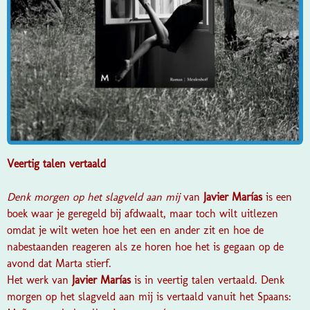
Veertig talen vertaald
Denk morgen op het slagveld aan mij
van
Javier Marías
is een
boek waar je geregeld bij afdwaalt, maar toch wilt uitlezen
omdat je wilt weten hoe het een en ander zit en hoe de
nabestaanden reageren als ze horen hoe het is gegaan op de
avond dat Marta stierf.
Het werk van
Javier Marías
is in veertig talen vertaald.
Denk
morgen op het slagveld
aan mij is vertaald vanuit het Spaans: