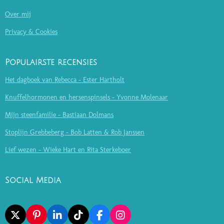
Over mij
Privacy & Cookies
Populairste recensies
Het dagboek van Rebecca - Ester Hartholt
Knuffelhormonen en hersenspinsels - Yvonne Molenaar
Mijn steenfamilie - Bastiaan Dolmans
Stoplijn Grebbeberg - Bob Latten & Rob Janssen
Lief wezen - Wieke Hart en Rita Sterkeboer
Social Media
X
P
L
T
F
I