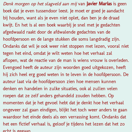
Denk morgen op het slagveld aan mij
van
Javier Marías
is geen
boek dat je even tussendoor leest. Je moet er goed je aandacht
bij houden, want als je even niet oplet, dan ben je de draad
kwijt. En het is al een boek waarbij je snel met je gedachten
afgedwaald raakt door de afdwalende gedachtes van de
hoofdpersoon en de lange stukken die soms langdradig zijn.
Ondanks dat wil je ook weer niet stoppen met lezen, vooral niet
tegen het eind, omdat je wilt weten hoe het verhaal zal
aflopen, wat de reactie van de man is wiens vrouw is overleden.
Evengoed heeft de auteur zijn woorden goed uitgekozen, heeft
hij zich heel erg goed weten in te leven in de hoofdpersoon. De
auteur laat via de hoofdpersoon zien hoe mensen kunnen
denken en handelen in zulke situaties, ook al zullen velen
roepen dat ze zelf anders gehandeld zouden hebben. Op
momenten dat je het gevoel hebt dat je denkt hoe het verhaal
ongeveer zal gaan eindigen, blijkt het toch weer anders te gaan
waardoor het einde deels als een verrassing komt. Ondanks dat
het een fictief verhaal is, geloof je tijdens het lezen dat het zo
echt is gegaan.