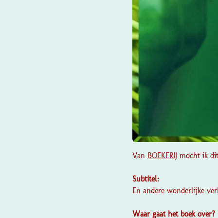
Van
BOEKERIJ
mocht ik di
Subtitel:
En andere wonderlijke ver
Waar gaat het boek over?