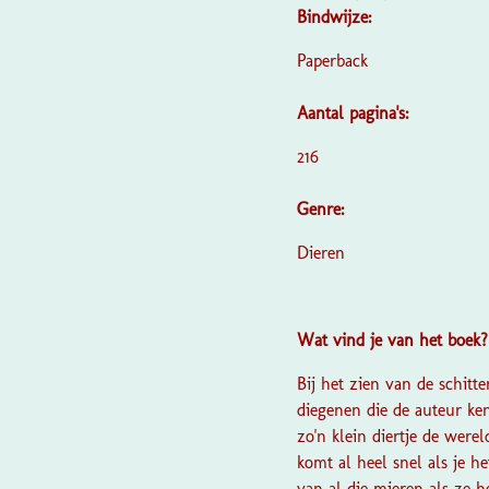
Bindwijze:
Paperback
Aantal pagina's:
216
Genre:
Dieren
Wat vind je van het boek
Bij het zien van de schitt
diegenen die de auteur ken
zo'n klein diertje de were
komt al heel snel als je he
van al die mieren als ze 