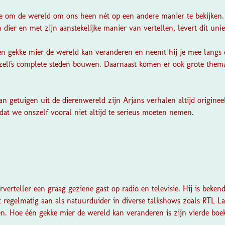
e om de wereld om ons heen nét op een andere manier te bekijken. 
 dier en met zijn aanstekelijke manier van vertellen, levert dit uni
één gekke mier de wereld kan veranderen en neemt hij je mee langs 
zelfs complete steden bouwen. Daarnaast komen er ook grote thema’s
an getuigen uit de dierenwereld zijn Arjans verhalen altijd originee
 dat we onszelf vooral niet altijd te serieus moeten nemen.
rverteller een graag geziene gast op radio en televisie. Hij is beken
t regelmatig aan als natuurduider in diverse talkshows zoals RTL 
en. Hoe één gekke mier de wereld kan veranderen is zijn vierde boe