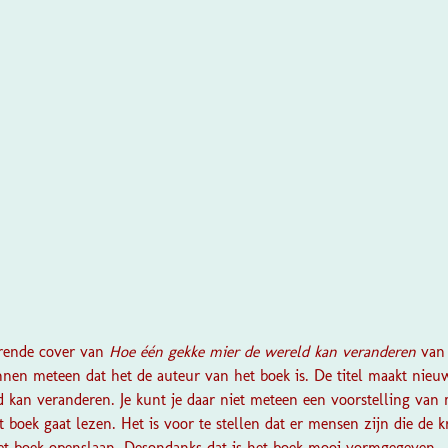
?
erende cover van
Hoe één gekke mier de wereld kan veranderen
van
nen meteen dat het de auteur van het boek is. De titel maakt nieuw
ld kan veranderen. Je kunt je daar niet meteen een voorstelling va
t boek gaat lezen. Het is voor te stellen dat er mensen zijn die de kr
het boek openslaan. Desondanks dat is het boek mooi vormgegeven.