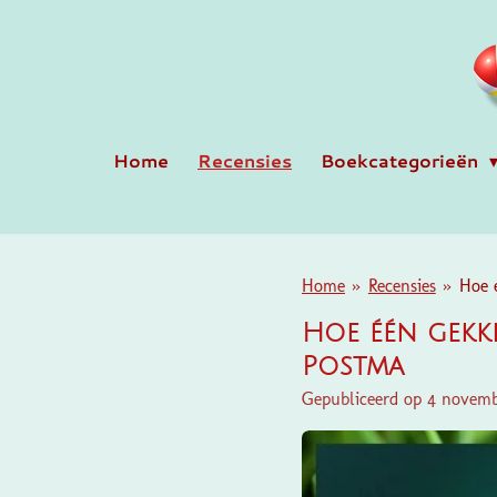
Ga
direct
naar
de
hoofdinhoud
Home
Recensies
Boekcategorieën
Home
»
Recensies
»
Hoe 
Hoe één gekk
Postma
Gepubliceerd op 4 novemb