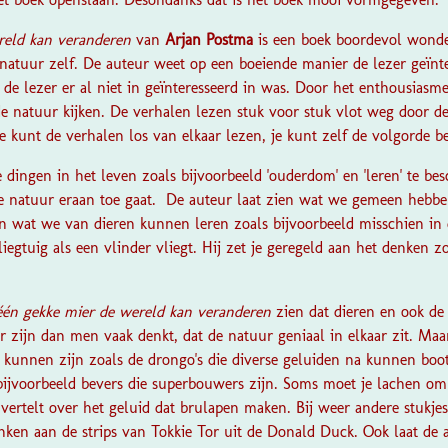
reld kan veranderen
van
Arjan Postma
is een boek boordevol wonde
natuur zelf. De auteur weet op een boeiende manier de lezer geïnte
 de lezer er al niet in geïnteresseerd in was. Door het enthousiasm
de natuur kijken. De verhalen lezen stuk voor stuk vlot weg door d
 Je kunt de verhalen los van elkaar lezen, je kunt zelf de volgorde b
ingen in het leven zoals bijvoorbeeld 'ouderdom' en 'leren' te besc
e natuur eraan toe gaat. De auteur laat zien wat we gemeen hebbe
n wat we van dieren kunnen leren zoals bijvoorbeeld misschien in
egtuig als een vlinder vliegt. Hij zet je geregeld aan het denken z
één gekke mier de wereld kan veranderen
zien dat dieren en ook de 
 zijn dan men vaak denkt, dat de natuur geniaal in elkaar zit. Maar
 kunnen zijn zoals de drongo's die diverse geluiden na kunnen boot
 bijvoorbeeld bevers die superbouwers zijn. Soms moet je lachen om
 vertelt over het geluid dat brulapen maken. Bij weer andere stukjes
ken aan de strips van Tokkie Tor uit de Donald Duck. Ook laat de au