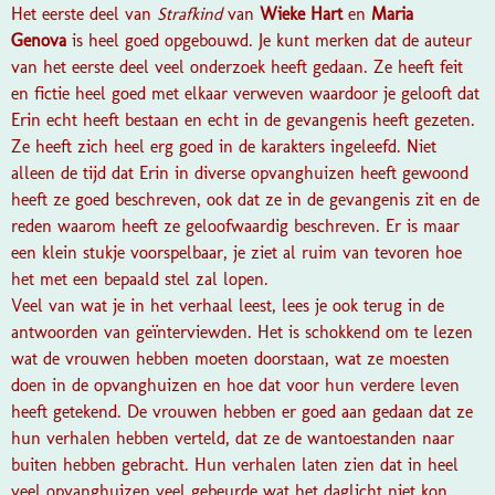
Het eerste deel van
Strafkind
van
Wieke Hart
en
Maria
Genova
is heel goed opgebouwd. Je kunt merken dat de auteur
van het eerste deel veel onderzoek heeft gedaan. Ze heeft feit
en fictie heel goed met elkaar verweven waardoor je gelooft dat
Erin echt heeft bestaan en echt in de gevangenis heeft gezeten.
Ze heeft zich heel erg goed in de karakters ingeleefd. Niet
alleen de tijd dat Erin in diverse opvanghuizen heeft gewoond
heeft ze goed beschreven, ook dat ze in de gevangenis zit en de
reden waarom heeft ze geloofwaardig beschreven. Er is maar
een klein stukje voorspelbaar, je ziet al ruim van tevoren hoe
het met een bepaald stel zal lopen.
Veel van wat je in het verhaal leest, lees je ook terug in de
antwoorden van geïnterviewden. Het is schokkend om te lezen
wat de vrouwen hebben moeten doorstaan, wat ze moesten
doen in de opvanghuizen en hoe dat voor hun verdere leven
heeft getekend. De vrouwen hebben er goed aan gedaan dat ze
hun verhalen hebben verteld, dat ze de wantoestanden naar
buiten hebben gebracht. Hun verhalen laten zien dat in heel
veel opvanghuizen veel gebeurde wat het daglicht niet kon