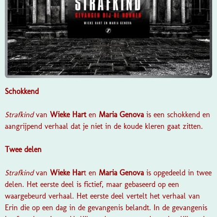
Schokkend
Strafkind
van
Wieke Hart
en
Maria Genova
is een schokkend en
aangrijpend verhaal dat je niet in de koude kleren gaat zitten.
Twee delen
Strafkind
van
Wieke Har
t en
Maria Genova
is opgedeeld in twee
delen. Het eerste deel is fictief, maar gebaseerd op een
waargebeurd verhaal. Het eerste deel vertelt het verhaal van
Erin die op een dag in de gevangenis belandt. In de gevangenis