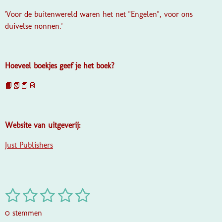
'Voor de buitenwereld waren het net "Engelen", voor ons
duivelse nonnen.'
Hoeveel boekjes geef je het boek?
📘📗📕📔
Website van uitgeverij:
Just Publishers
1
2
3
4
5
S
R
t
a
s
s
s
s
s
e
0 stemmen
t
m