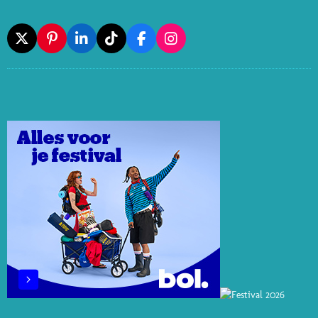
X
P
L
T
F
I
I
I
I
A
N
N
N
K
C
S
T
K
T
E
T
E
E
O
B
A
R
D
K
O
G
E
I
O
R
S
N
K
A
T
M