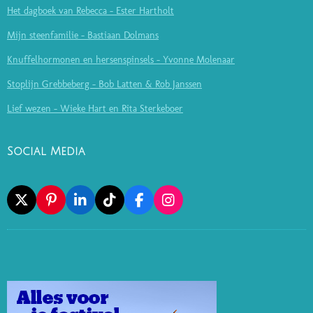
Het dagboek van Rebecca - Ester Hartholt
Mijn steenfamilie - Bastiaan Dolmans
Knuffelhormonen en hersenspinsels - Yvonne Molenaar
Stoplijn Grebbeberg - Bob Latten & Rob Janssen
Lief wezen - Wieke Hart en Rita Sterkeboer
Social Media
X
P
L
T
F
I
I
I
I
A
N
N
N
K
C
S
T
K
T
E
T
E
E
O
B
A
R
D
K
O
G
E
I
O
R
S
N
K
A
T
M