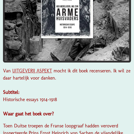
Van
UITGEVERIJ ASPEKT
mocht ik dit boek recenseren. Ik wil ze
daar hartelijk voor danken.
Subtitel:
Historische essays 1914-1918
Waar gaat het boek over?
Toen Duitse troepen de Franse loopgraaf hadden veroverd
inspecteerde Prins Ernst Heinrich von Sachen de vijandelijke