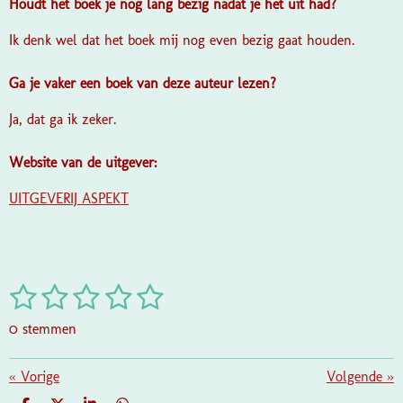
Houdt het boek je nog lang bezig nadat je het uit had?
Ik denk wel dat het boek mij nog even bezig gaat houden.
Ga je vaker een boek van deze auteur lezen?
Ja, dat ga ik zeker.
Website van de uitgever:
UITGEVERIJ ASPEKT
1
2
3
4
5
S
R
t
a
s
s
s
s
s
e
0 stemmen
t
m
t
t
t
t
t
i
m
e
e
e
e
e
«
Vorige
e
Volgende
»
n
n
g