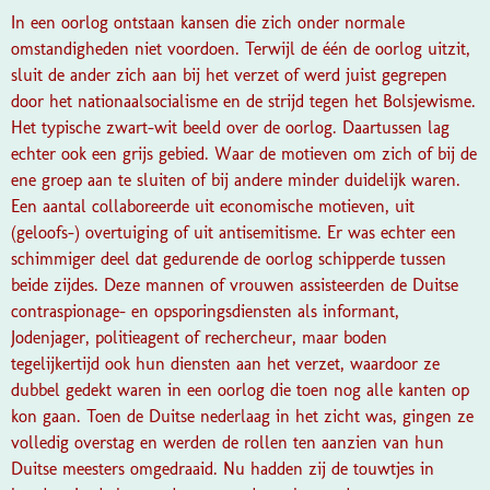
In een oorlog ontstaan kansen die zich onder normale
omstandigheden niet voordoen. Terwijl de één de oorlog uitzit,
sluit de ander zich aan bij het verzet of werd juist gegrepen
door het nationaalsocialisme en de strijd tegen het Bolsjewisme.
Het typische zwart-wit beeld over de oorlog. Daartussen lag
echter ook een grijs gebied. Waar de motieven om zich of bij de
ene groep aan te sluiten of bij andere minder duidelijk waren.
Een aantal collaboreerde uit economische motieven, uit
(geloofs-) overtuiging of uit antisemitisme. Er was echter een
schimmiger deel dat gedurende de oorlog schipperde tussen
beide zijdes. Deze mannen of vrouwen assisteerden de Duitse
contraspionage- en opsporingsdiensten als informant,
Jodenjager, politieagent of rechercheur, maar boden
tegelijkertijd ook hun diensten aan het verzet, waardoor ze
dubbel gedekt waren in een oorlog die toen nog alle kanten op
kon gaan. Toen de Duitse nederlaag in het zicht was, gingen ze
volledig overstag en werden de rollen ten aanzien van hun
Duitse meesters omgedraaid. Nu hadden zij de touwtjes in