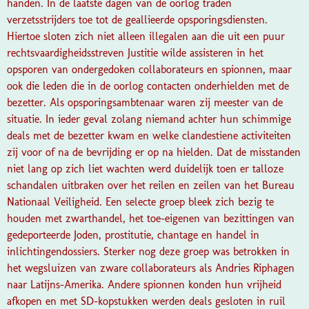
handen. In de laatste dagen van de oorlog traden
verzetsstrijders toe tot de geallieerde opsporingsdiensten.
Hiertoe sloten zich niet alleen illegalen aan die uit een puur
rechtsvaardigheidsstreven Justitie wilde assisteren in het
opsporen van ondergedoken collaborateurs en spionnen, maar
ook die leden die in de oorlog contacten onderhielden met de
bezetter. Als opsporingsambtenaar waren zij meester van de
situatie. In ieder geval zolang niemand achter hun schimmige
deals met de bezetter kwam en welke clandestiene activiteiten
zij voor of na de bevrijding er op na hielden. Dat de misstanden
niet lang op zich liet wachten werd duidelijk toen er talloze
schandalen uitbraken over het reilen en zeilen van het Bureau
Nationaal Veiligheid. Een selecte groep bleek zich bezig te
houden met zwarthandel, het toe-eigenen van bezittingen van
gedeporteerde Joden, prostitutie, chantage en handel in
inlichtingendossiers. Sterker nog deze groep was betrokken in
het wegsluizen van zware collaborateurs als Andries Riphagen
naar Latijns-Amerika. Andere spionnen konden hun vrijheid
afkopen en met SD-kopstukken werden deals gesloten in ruil