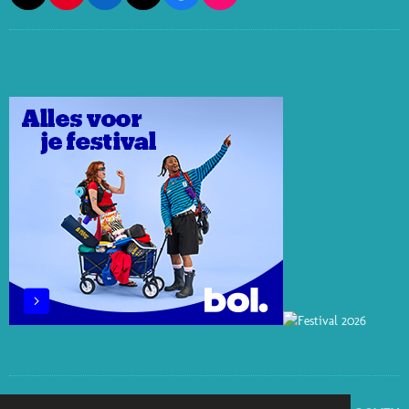
I
I
I
A
N
N
N
K
C
S
T
K
T
E
T
E
E
O
B
A
R
D
K
O
G
E
I
O
R
S
N
K
A
T
M