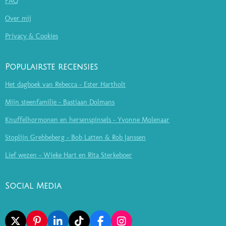
FAQ
Over mij
Privacy & Cookies
Populairste recensies
Het dagboek van Rebecca - Ester Hartholt
Mijn steenfamilie - Bastiaan Dolmans
Knuffelhormonen en hersenspinsels - Yvonne Molenaar
Stoplijn Grebbeberg - Bob Latten & Rob Janssen
Lief wezen - Wieke Hart en Rita Sterkeboer
Social Media
X
P
L
T
F
I