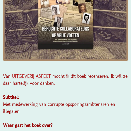
Van
UITGEVERIJ ASPEKT
mocht ik dit boek recenseren. Ik wil ze
daar hartelijk voor danken.
Subtitel:
Met medewerking van corrupte opsporingsambtenaren en
illegalen
Waar gaat het boek over?