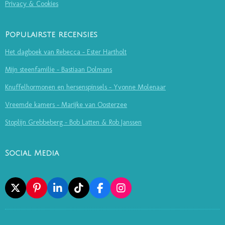
Privacy & Cookies
Populairste recensies
Het dagboek van Rebecca - Ester Hartholt
Mijn steenfamilie - Bastiaan Dolmans
Knuffelhormonen en hersenspinsels - Yvonne Molenaar
Vreemde kamers - Marijke van Oosterzee
Stoplijn Grebbeberg - Bob Latten & Rob Janssen
Social Media
X
P
L
T
F
I
I
I
I
A
N
N
N
K
C
S
T
K
T
E
T