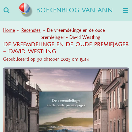
Ga
BOEKENBLOG VAN ANN
direct
naar
de
Home
»
Recensies
»
De vreemdelinge en de oude
hoofdinhoud
premiejager - David Westling
De vreemdelinge en de oude premiejager
- David Westling
Gepubliceerd op 30 oktober 2025 om 15:44