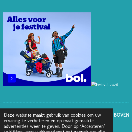
E
E
O
B
A
R
D
K
O
G
E
I
O
R
S
N
K
A
T
M
GA NAAR BOVEN
Deze website maakt gebruik van cookies om uw
ervaring te verbeteren en op maat gemaakte
advertenties weer te geven. Door op ‘Accepteren’
© 2025 - 2026 Boekenblog van Ann
te klikken, gaat u akkoord met het gebruik van alle