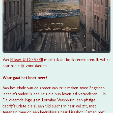
Van
Elikser UITGEVERIJ
mocht ik dit boek recenseren. Ik wil ze
daar hartelijk voor danken.
Waar gaat het boek over?
Aan het einde van de zomer van 2017 maken twee Engelsen
ieder afzonderlijk een reis die hun leven zal veranderen… In
De vreemdelinge gaat Lorraine Washburn, een pittige
bedrijfsjuriste die al een tijd slecht in haar vel zit, met
tegenzin mee op een bedrijfsreis naar Lissabon. Samen met