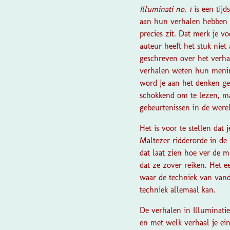
Illuminati no. 1
is een tij
aan hun verhalen hebben 
precies zit. Dat merk je v
auteur heeft het stuk niet
geschreven over het verhaa
verhalen weten hun menin
word je aan het denken g
schokkend om te lezen, ma
gebeurtenissen in de were
Het is voor te stellen dat
Maltezer ridderorde
in de 
dat laat zien hoe ver de m
dat ze zover reiken. Het e
waar de techniek van vanda
techniek allemaal kan.
De verhalen in
Illuminatie
en met welk verhaal je eind