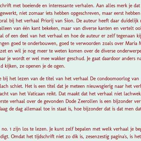
dschrift met boeiende en interessante verhalen. Aan alles merk je da
gewerkt, niet zomaar iets hebben opgeschreven, maar eerst hebben
ooral bij het verhaal Priorij van Sion. De auteur heeft daar duidelij
 alleen van één kant bekeken, maar van diverse kanten en vertelt ook
l of een deel van het verhaal en hoe de auteur er zelf tegenaan ki
gen goed te onderbouwen, goed te verwoorden zoals over Maria 
ezet en wil je nog meer te weten komen over de diverse onderwerp
ar je wordt er wel mee wakker geschud. Je gaat daardoor anders n
ld kijken, ze openen je de ogen.
 je bij het lezen van de titel van het verhaal De condoomoorlog van
lach schiet. Het is een titel dat je meteen nieuwsgierig naar het ver
acht van het Vaticaan reikt. Dat maakt dat het verhaal niet lachwekk
erste verhaal over de gevonden Dode Zeerollen is een bijzonder ver
ag de dag allemaal toe in staat is, hoe bijzonder dat is dat men d
 no. 1
zijn los te lezen. Je kunt zelf bepalen met welk verhaal je be
igt. Omdat het tijdschrift niet zo dik is, zesenzestig pagina's, is h