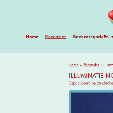
Ga
direct
naar
de
hoofdinhoud
Home
Recensies
Boekcategorieën
Home
»
Recensies
»
Illum
Illuminatie no
Gepubliceerd op 29 oktobe