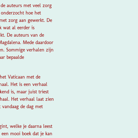
t de auteurs met veel zorg
 onderzocht hoe het
k met zorg aan gewerkt. De
 wat al eerder is
jkt. De auteurs van de
Magdalena. Mede daardoor
en. Sommige verhalen zijn
aar bepaalde
 het Vaticaan met de
haal. Het is een verhaal
end is, maar juist triest
haal. Het verhaal laat zien
at vandaag de dag met
gint, welke je daarna leest
et een mooi boek dat je kan