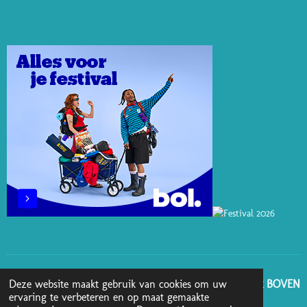
T
K
T
E
T
E
E
O
B
A
R
D
K
O
G
E
I
O
R
S
N
K
A
T
M
GA NAAR BOVEN
Deze website maakt gebruik van cookies om uw
ervaring te verbeteren en op maat gemaakte