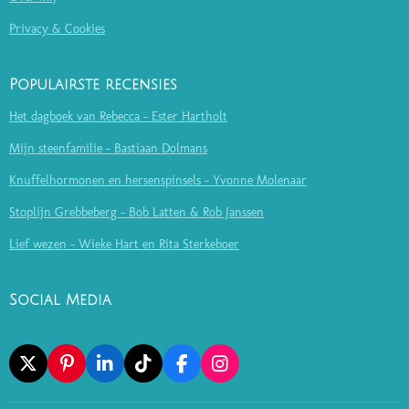
Privacy & Cookies
Populairste recensies
Het dagboek van Rebecca - Ester Hartholt
Mijn steenfamilie - Bastiaan Dolmans
Knuffelhormonen en hersenspinsels - Yvonne Molenaar
Stoplijn Grebbeberg - Bob Latten & Rob Janssen
Lief wezen - Wieke Hart en Rita Sterkeboer
Social Media
X
P
L
T
F
I
I
I
I
A
N
N
N
K
C
S