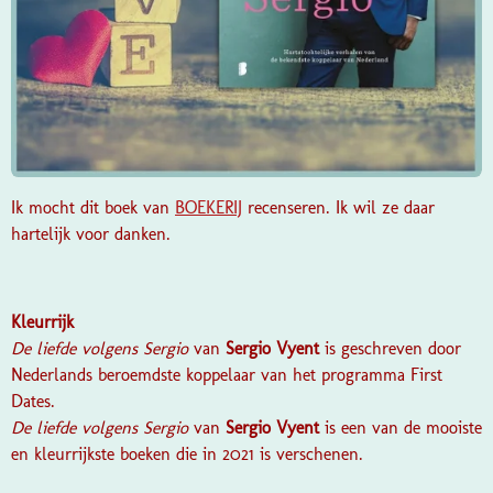
Ik mocht dit boek van
BOEKERIJ
recenseren. Ik wil ze daar
hartelijk voor danken.
Kleurrijk
De liefde volgens Sergio
van
Sergio Vyent
is geschreven door
Nederlands beroemdste koppelaar van het programma First
Dates.
De liefde volgens Sergio
van
Sergio Vyent
is een van de mooiste
en kleurrijkste boeken die in 2021 is verschenen.