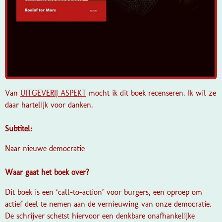
Van
UITGEVERIJ ASPEKT
mocht ik dit boek recenseren. Ik wil ze
daar hartelijk voor danken.
Subtitel:
Naar nieuwe democratie
Waar gaat het boek over?
Dit boek is een ‘call-to-action’ voor burgers, een oproep om
actief deel te nemen aan de vernieuwing van onze democratie.
De schrijver schetst hiervoor een denkbare onafhankelijke