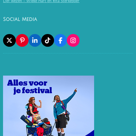
Lief wezen - Wieke Hart en Rita Sterkeboer
Social Media
X
P
L
T
F
I
I
I
I
A
N
N
N
K
C
S
T
K
T
E
T
E
E
O
B
A
R
D
K
O
G
E
I
O
R
S
N
K
A
T
M