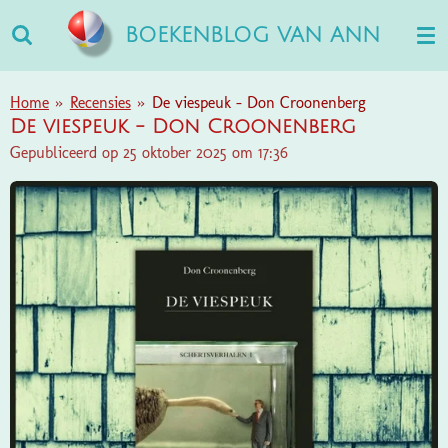
Ga
BOEKENBLOG VAN ANN
direct
naar
de
Home
»
Recensies
»
De viespeuk - Don Croonenberg
hoofdinhoud
De viespeuk - Don Croonenberg
Gepubliceerd op 25 oktober 2025 om 17:36