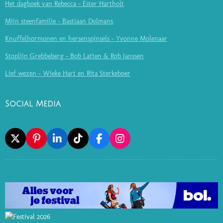
Het dagboek van Rebecca - Ester Hartholt
Mijn steenfamilie - Bastiaan Dolmans
Knuffelhormonen en hersenspinsels - Yvonne Molenaar
Stoplijn Grebbeberg - Bob Latten & Rob Janssen
Lief wezen - Wieke Hart en Rita Sterkeboer
Social Media
X
P
L
T
F
I
I
I
I
A
N
N
N
K
C
S
T
K
T
E
T
E
E
O
B
A
R
D
K
O
G
E
I
O
R
S
N
K
A
T
M