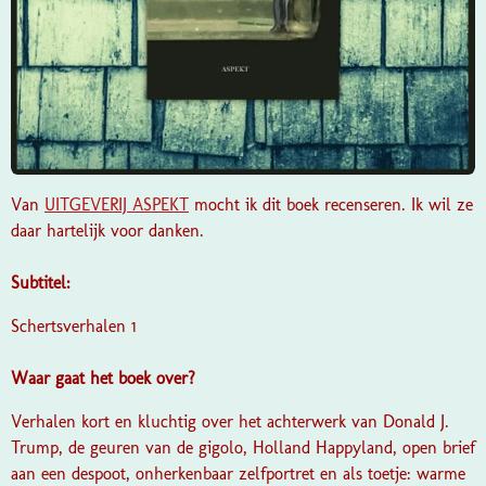
Van
UITGEVERIJ ASPEKT
mocht ik dit boek recenseren. Ik wil ze
daar hartelijk voor danken.
Subtitel:
Schertsverhalen 1
Waar gaat het boek over?
Verhalen kort en kluchtig over het achterwerk van Donald J.
Trump, de geuren van de gigolo, Holland Happyland, open brief
aan een despoot, onherkenbaar zelfportret en als toetje: warme