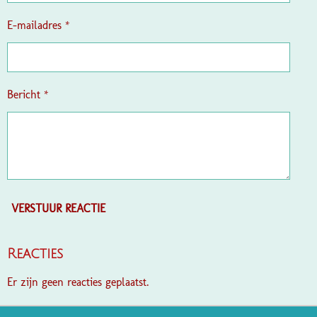
r
e
E-mailadres *
n
Bericht *
VERSTUUR REACTIE
Reacties
Er zijn geen reacties geplaatst.