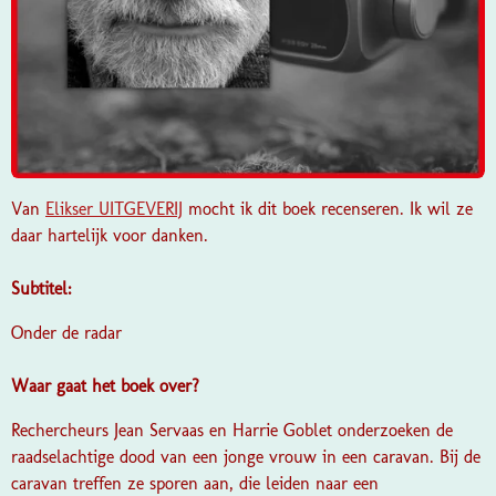
Van
Elikser UITGEVERIJ
mocht ik dit boek recenseren. Ik wil ze
daar hartelijk voor danken.
Subtitel:
Onder de radar
Waar gaat het boek over?
Rechercheurs Jean Servaas en Harrie Goblet onderzoeken de
raadselachtige dood van een jonge vrouw in een caravan. Bij de
caravan treffen ze sporen aan, die leiden naar een