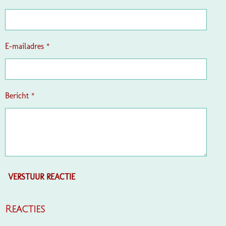
n
n
n
n
e
r
r
e
E-mailadres *
n
Bericht *
VERSTUUR REACTIE
Reacties