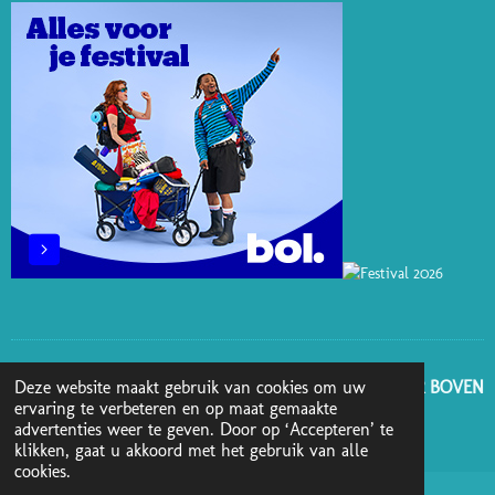
E
I
O
R
S
N
K
A
T
M
GA NAAR BOVEN
Deze website maakt gebruik van cookies om uw
ervaring te verbeteren en op maat gemaakte
advertenties weer te geven. Door op ‘Accepteren’ te
© 2025 - 2026 Boekenblog van Ann
klikken, gaat u akkoord met het gebruik van alle
cookies.