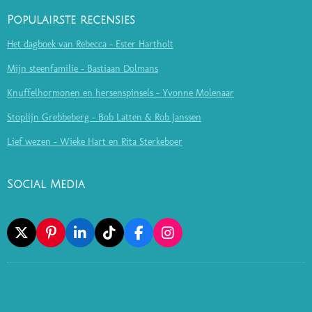
Populairste recensies
Het dagboek van Rebecca - Ester Hartholt
Mijn steenfamilie - Bastiaan Dolmans
Knuffelhormonen en hersenspinsels - Yvonne Molenaar
Stoplijn Grebbeberg - Bob Latten & Rob Janssen
Lief wezen - Wieke Hart en Rita Sterkeboer
Social Media
X
P
L
T
F
I
I
I
I
A
N
N
N
K
C
S
T
K
T
E
T
E
E
O
B
A
R
D
K
O
G