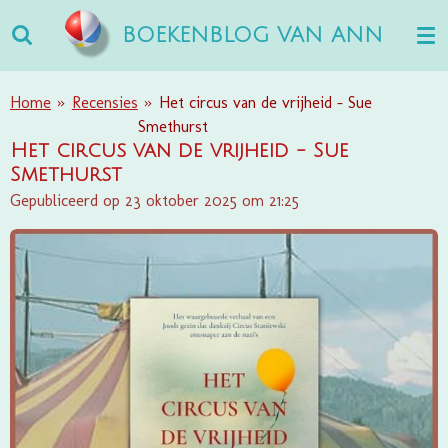
Ga
BOEKENBLOG VAN ANN
direct
naar
de
Home
»
Recensies
»
Het circus van de vrijheid - Sue
hoofdinhoud
Smethurst
Het circus van de vrijheid - Sue
Smethurst
Gepubliceerd op 23 oktober 2025 om 21:25