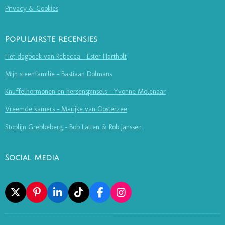
Privacy & Cookies
Populairste recensies
Het dagboek van Rebecca - Ester Hartholt
Mijn steenfamilie - Bastiaan Dolmans
Knuffelhormonen en hersenspinsels - Yvonne Molenaar
Vreemde kamers - Marijke van Oosterzee
Stoplijn Grebbeberg - Bob Latten & Rob Janssen
Social Media
X
P
L
T
F
I
I
I
I
A
N
N
N
K
C
S