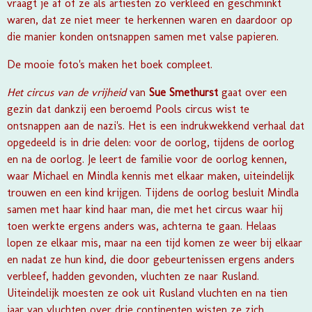
vraagt je af of ze als artiesten zo verkleed en geschminkt
waren, dat ze niet meer te herkennen waren en daardoor op
die manier konden ontsnappen samen met valse papieren.
De mooie foto's maken het boek compleet.
Het circus van de vrijheid
van
Sue Smethurst
gaat over een
gezin dat dankzij een beroemd Pools circus wist te
ontsnappen aan de nazi's. Het is een indrukwekkend verhaal dat
opgedeeld is in drie delen: voor de oorlog, tijdens de oorlog
en na de oorlog. Je leert de familie voor de oorlog kennen,
waar Michael en Mindla kennis met elkaar maken, uiteindelijk
trouwen en een kind krijgen. Tijdens de oorlog besluit Mindla
samen met haar kind haar man, die met het circus waar hij
toen werkte ergens anders was, achterna te gaan. Helaas
lopen ze elkaar mis, maar na een tijd komen ze weer bij elkaar
en nadat ze hun kind, die door gebeurtenissen ergens anders
verbleef, hadden gevonden, vluchten ze naar Rusland.
Uiteindelijk moesten ze ook uit Rusland vluchten en na tien
jaar van vluchten over drie continenten wisten ze zich