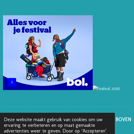
T
K
T
E
T
E
E
O
B
A
R
D
K
O
G
E
I
O
R
S
N
K
A
T
M
GA NAAR BOVEN
Deze website maakt gebruik van cookies om uw
ervaring te verbeteren en op maat gemaakte
advertenties weer te geven. Door op ‘Accepteren’
© 2025 - 2026 Boekenblog van Ann