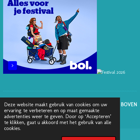
S
N
K
A
T
M
GA NAAR BOVEN
Deze website maakt gebruik van cookies om uw
ervaring te verbeteren en op maat gemaakte
advertenties weer te geven. Door op ‘Accepteren’
© 2025 - 2026 Boekenblog van Ann
te klikken, gaat u akkoord met het gebruik van alle
cookies.