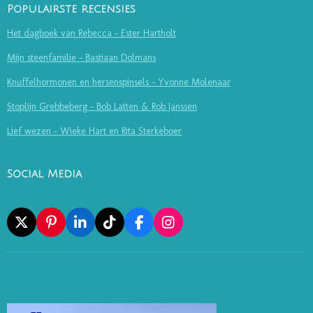
Populairste recensies
Het dagboek van Rebecca - Ester Hartholt
Mijn steenfamilie - Bastiaan Dolmans
Knuffelhormonen en hersenspinsels - Yvonne Molenaar
Stoplijn Grebbeberg - Bob Latten & Rob Janssen
Lief wezen - Wieke Hart en Rita Sterkeboer
Social Media
X
P
L
T
F
I
I
I
I
A
N
N
N
K
C
S
T
K
T
E
T
E
E
O
B
A
R
D
K
O
G
E
I
O
R