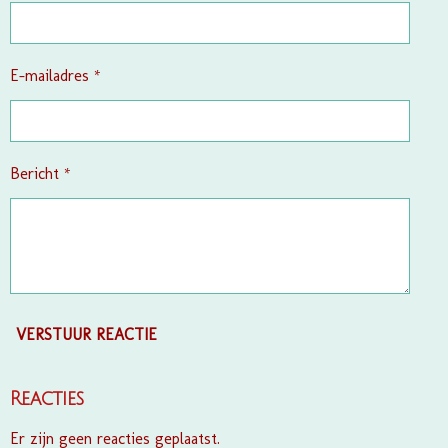
r
r
e
E-mailadres *
n
Bericht *
VERSTUUR REACTIE
Reacties
Er zijn geen reacties geplaatst.