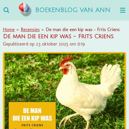
Ga
BOEKENBLOG VAN ANN
direct
naar
de
Home
»
Recensies
»
De man die een kip was - Frits Criens
hoofdinhoud
De man die een kip was - Frits Criens
Gepubliceerd op 23 oktober 2025 om 17:19