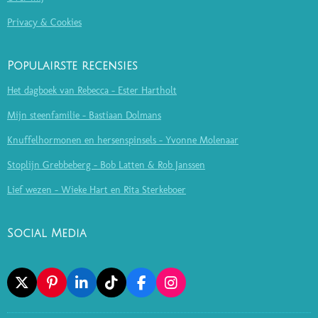
Privacy & Cookies
Populairste recensies
Het dagboek van Rebecca - Ester Hartholt
Mijn steenfamilie - Bastiaan Dolmans
Knuffelhormonen en hersenspinsels - Yvonne Molenaar
Stoplijn Grebbeberg - Bob Latten & Rob Janssen
Lief wezen - Wieke Hart en Rita Sterkeboer
Social Media
X
P
L
T
F
I
I
I
I
A
N
N
N
K
C
S