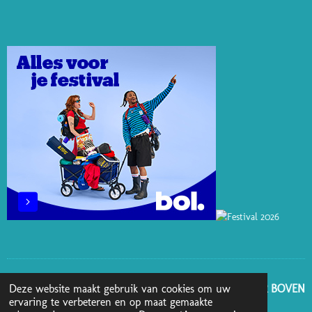
T
K
T
E
T
E
E
O
B
A
R
D
K
O
G
E
I
O
R
S
N
K
A
T
M
GA NAAR BOVEN
Deze website maakt gebruik van cookies om uw
ervaring te verbeteren en op maat gemaakte