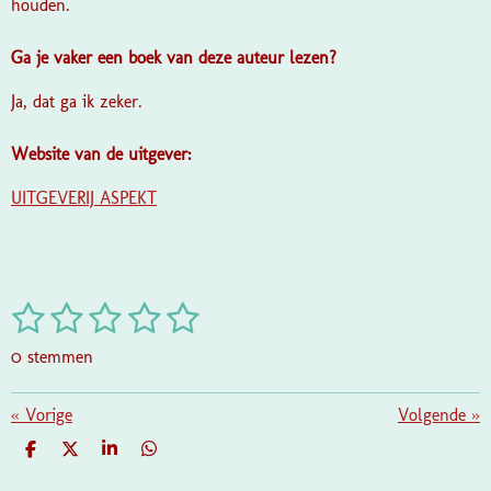
houden.
Ga je vaker een boek van deze auteur lezen?
Ja, dat ga ik zeker.
Website van de uitgever:
UITGEVERIJ ASPEKT
1
2
3
4
5
S
R
t
a
s
s
s
s
s
e
0 stemmen
t
m
t
t
t
t
t
i
m
e
e
e
e
e
«
Vorige
e
Volgende
»
n
n
g
r
r
r
r
r
D
D
S
D
:
E
E
H
E
L
E
A
L