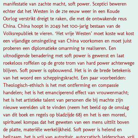
manifestatie van zachte macht, soft power. Sceptici beweren
echter dat het Westen in de 21e eeuw weer in een Koude
Oorlog verstrikt dreigt te raken, die met de ontwakende reus
China. China hoopt in 2049 het 100-jarig bestaan van de
Volksrepubliek te vieren. ‘Het vrije Westen’ moet koste wat kost
een vijandige omsingeling van China voorkomen en moet juist
proberen een diplomatieke omarming te realiseren. Een
uitnodigende benadering met soft power is gewenst en laat
roekeloos roffelen op de grote trom van hard power achterwege
blijven. Soft power is opbouwend. Het is in de brede betekenis
van het woord een scheppingskracht. Een paar voorbeelden:
Theologisch-ethisch is het met ontferming en compassie
handelen; het is het emanciperend effect van vrouwenmacht;
het is het artistieke talent van personen die bij machte zijn
nieuwe werelden uit te vinden (neem het beeld op de omslag
van dit boek en regels op bladzijde 68) en het is een moreel,
spiritueel kompas dat het geweten van een mens uittilt boven
de platte, materiële werkelijkheid. Soft power is helend en
heilzaam, het is vrij van autoritair, autocratisch leiderschap, vrij