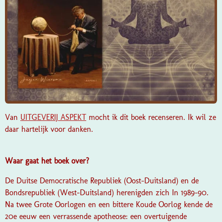
Van
UITGEVERIJ ASPEKT
mocht ik dit boek recenseren. Ik wil ze
daar hartelijk voor danken.
Waar gaat het boek over?
De Duitse Democratische Republiek (Oost-Duitsland) en de
Bondsrepubliek (West-Duitsland) herenigden zich In 1989-90.
Na twee Grote Oorlogen en een bittere Koude Oorlog kende de
20e eeuw een verrassende apotheose: een overtuigende