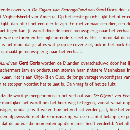
erende cover van
De Gigant van Eenoogeiland
van
Gerd Goris
doet 
t Vrijheidsbeeld van Amerika. Op het eerste gezicht lijkt het of er
kijkt, dan blijkt het een dier te zijn. En niet zomaar een dier, een d
iet tegen kan. Je wordt door de cover nieuwsgierig naar het verhaa
n wie die toren en het bijbehorende kasteel is. Het is mooi dat de c
is het mooi dat je, alles wat je op de cover ziet, ook in het boek ka
is, maakt je nieuwsgierig naar het verhaal.
iland
van
Gerd Goris
worden de Eilanden overschaduwd door het ijz
Beschermers lam en ondertussen stomen haar sinistere Manheksen i
 klaar. Het is aan Okjo-Ri en Cleo, de jonge vertegenwoordigers v
te stoppen voordat het te laat is. De vraag is of het ze lukt.
ladzijde word je meegenomen in het verhaal van
De Gigant van Een
e moeilijker het wordt om het boek weg te leggen, vooral vanaf ong
lastiger, omdat je wilt weten hoe het verhaal verder gaat, hoe het v
n afgewisseld met de kennismaking van een aantal belangrijke per
, dat de auteur die momenten op die manier heeft verdeeld. Niet alle