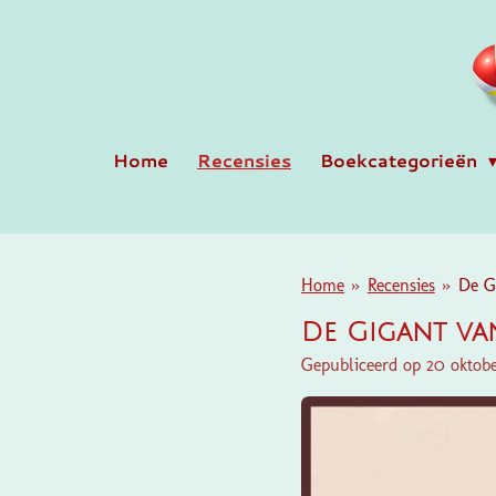
Ga
direct
naar
de
hoofdinhoud
Home
Recensies
Boekcategorieën
Home
»
Recensies
»
De G
De Gigant va
Gepubliceerd op 20 oktob