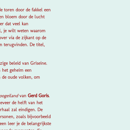
de toren door de fakkel een
 een bloem door de lucht
ier dat veel kan
l, je wilt weten waarom
over via de zijkant op de
n terugvinden. De titel,
ige beleid van Griseine.
n het geheim een
an de oude volken, om
oogeiland
van
Gerd Goris
.
eveer de helft van het
erhaal zal eindigen. De
sonen, zoals bijvoorbeeld
en leer je de belangrijkste