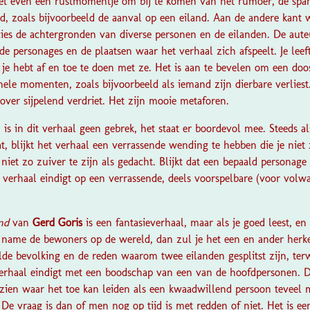
het even een rustmomentje om bij te komen van het rumoer, de s
d, zoals bijvoorbeeld de aanval op een eiland. Aan de andere kant 
cies de achtergronden van diverse personen en de eilanden. De aute
de personages en de plaatsen waar het verhaal zich afspeelt. Je leef
je hebt af en toe te doen met ze. Het is aan te bevelen om een doos
ele momenten, zoals bijvoorbeeld als iemand zijn dierbare verliest
over sijpelend verdriet. Het zijn mooie metaforen.
 in dit verhaal geen gebrek, het staat er boordevol mee. Steeds a
t, blijkt het verhaal een verrassende wending te hebben die je nie
iet zo zuiver te zijn als gedacht. Blijkt dat een bepaald personage e
 verhaal eindigt op een verrassende, deels voorspelbare (voor volw
and
van
Gerd Goris
is een fantasieverhaal, maar als je goed leest, en
name de bewoners op de wereld, dan zul je het een en ander herke
de bevolking en de reden waarom twee eilanden gesplitst zijn, terw
verhaal eindigt met een boodschap van een van de hoofdpersonen. D
zien waar het toe kan leiden als een kwaadwillend persoon teveel m
e vraag is dan of men nog op tijd is met redden of niet. Het is ee