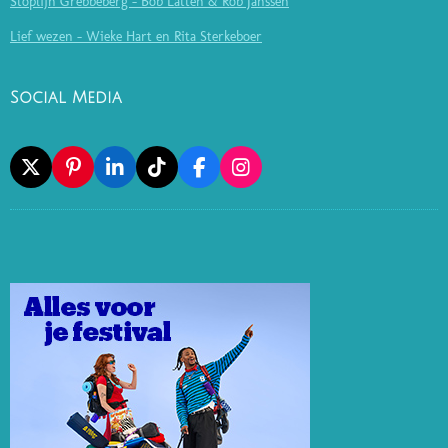
Stoplijn Grebbeberg - Bob Latten & Rob Janssen
Lief wezen - Wieke Hart en Rita Sterkeboer
Social Media
X
P
L
T
F
I
I
I
I
A
N
N
N
K
C
S
T
K
T
E
T
E
E
O
B
A
R
D
K
O
G
E
I
O
R
S
N
K
A
T
M