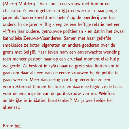
(Mieke) Mulderij – Van Looij, een vrouw met humor en
charisma. Ze werd geboren in 1934 en werkte in haar jonge
jaren als ‘boerenknecht met tieten’ op de boerderij van haar
ouders. In de jaren vijftig kreeg ze een heftige relatie met een
vijftien jaar oudere, getrouwde politieman – en dat in het zwaar
katholieke Zeeuws-Vlaanderen. Samen met haar geliefde
smokkelde ze boter, sigaretten en andere goederen over de
grens met België. Haar leven nam een onverwachte wending
toen meneer pastoor haar op een cruciaal moment elke hulp
weigerde. Ze besloot in 1960 naar de grote stad Rotterdam te
gaan om daar als een van de eerste vrouwen bij de politie te
gaan werken. Meer dan dertig jaar lang vervulde ze een
voortrekkersrol binnen het korps en daarmee legde ze de basis
voor de emancipatie van de politievrouw van nu. #MeToo,
ambtelijke intimidaties, borstkanker? Marja overleefde het
allemaal.
Bron:
bol