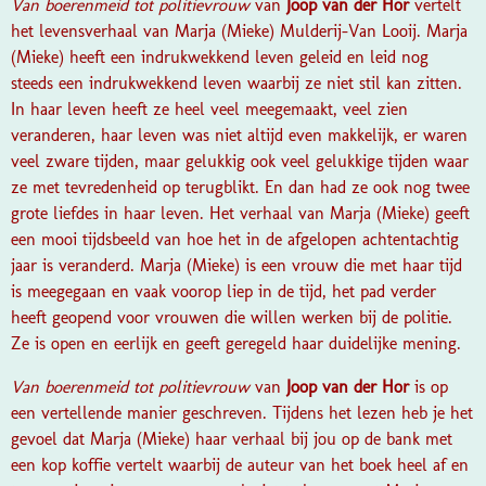
Van boerenmeid tot politievrouw
van
Joop van der Hor
vertelt
het levensverhaal van Marja (Mieke) Mulderij-Van Looij. Marja
(Mieke) heeft een indrukwekkend leven geleid en leid nog
steeds een indrukwekkend leven waarbij ze niet stil kan zitten.
In haar leven heeft ze heel veel meegemaakt, veel zien
veranderen, haar leven was niet altijd even makkelijk, er waren
veel zware tijden, maar gelukkig ook veel gelukkige tijden waar
ze met tevredenheid op terugblikt. En dan had ze ook nog twee
grote liefdes in haar leven. Het verhaal van Marja (Mieke) geeft
een mooi tijdsbeeld van hoe het in de afgelopen achtentachtig
jaar is veranderd. Marja (Mieke) is een vrouw die met haar tijd
is meegegaan en vaak voorop liep in de tijd, het pad verder
heeft geopend voor vrouwen die willen werken bij de politie.
Ze is open en eerlijk en geeft geregeld haar duidelijke mening.
Van boerenmeid tot politievrouw
van
Joop van der Hor
is op
een vertellende manier geschreven. Tijdens het lezen heb je het
gevoel dat Marja (Mieke) haar verhaal bij jou op de bank met
een kop koffie vertelt waarbij de auteur van het boek heel af en