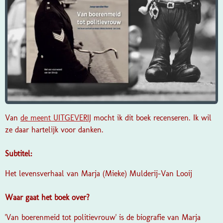
Van
de meent UITGEVERIJ
mocht ik dit boek recenseren. Ik wil
ze daar hartelijk voor danken.
Subtitel:
Het levensverhaal van Marja (Mieke) Mulderij-Van Looij
Waar gaat het boek over?
'Van boerenmeid tot politievrouw' is de biografie van Marja