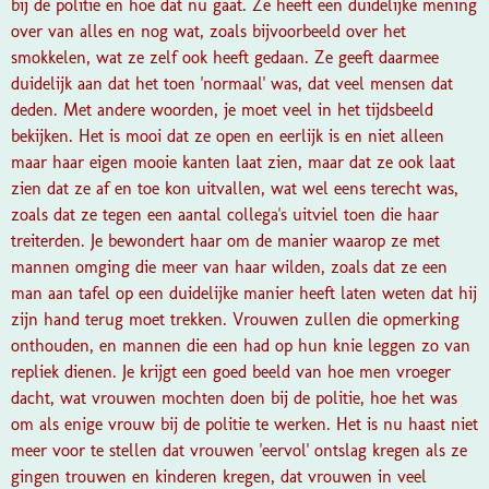
bij de politie en hoe dat nu gaat. Ze heeft een duidelijke mening
over van alles en nog wat, zoals bijvoorbeeld over het
smokkelen, wat ze zelf ook heeft gedaan. Ze geeft daarmee
duidelijk aan dat het toen 'normaal' was, dat veel mensen dat
deden. Met andere woorden, je moet veel in het tijdsbeeld
bekijken.
Het is mooi dat ze open en eerlijk is en niet alleen
maar haar eigen mooie kanten laat zien, maar dat ze ook laat
zien dat ze af en toe kon uitvallen, wat wel eens terecht was,
zoals dat ze tegen een aantal collega's uitviel toen die haar
treiterden. Je bewondert haar om de manier waarop ze met
mannen omging die meer van haar wilden, zoals dat ze een
man aan tafel op een duidelijke manier heeft laten weten dat hij
zijn hand terug moet trekken. Vrouwen zullen die opmerking
onthouden, en mannen die een had op hun knie leggen zo van
repliek dienen.
Je krijgt een goed beeld van hoe men vroeger
dacht, wat vrouwen mochten doen bij de politie, hoe het was
om als enige vrouw bij de politie te werken. Het is nu haast niet
meer voor te stellen dat vrouwen 'eervol' ontslag kregen als ze
gingen trouwen en kinderen kregen, dat vrouwen in veel