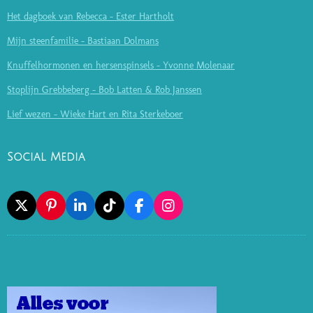
Het dagboek van Rebecca - Ester Hartholt
Mijn steenfamilie - Bastiaan Dolmans
Knuffelhormonen en hersenspinsels - Yvonne Molenaar
Stoplijn Grebbeberg - Bob Latten & Rob Janssen
Lief wezen - Wieke Hart en Rita Sterkeboer
Social Media
X
P
L
T
F
I
I
I
I
A
N
N
N
K
C
S
T
K
T
E
T
E
E
O
B
A
R
D
K
O
G
E
I
O
R
S
N
K
A