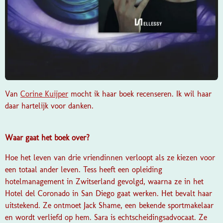
Van
Corine Kuijper
mocht ik haar boek recenseren. Ik wil haar
daar hartelijk voor danken.
Waar gaat het boek over?
Hoe het leven van drie vriendinnen verloopt als ze kiezen voor
een totaal ander leven. Tess heeft een opleiding
hotelmanagement in Zwitserland gevolgd, waarna ze in het
Hotel del Coronado in San Diego gaat werken. Het bevalt haar
uitstekend. Ze ontmoet Jack Shame, een bekende sportmakelaar
en wordt verliefd op hem. Sara is echtscheidingsadvocaat. Ze