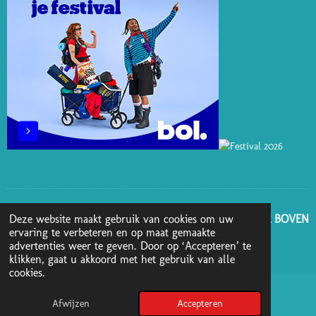
T
M
GA NAAR BOVEN
Deze website maakt gebruik van cookies om uw
ervaring te verbeteren en op maat gemaakte
advertenties weer te geven. Door op ‘Accepteren’ te
© 2025 - 2026 Boekenblog van Ann
klikken, gaat u akkoord met het gebruik van alle
cookies.
Afwijzen
Accepteren
Pinterest