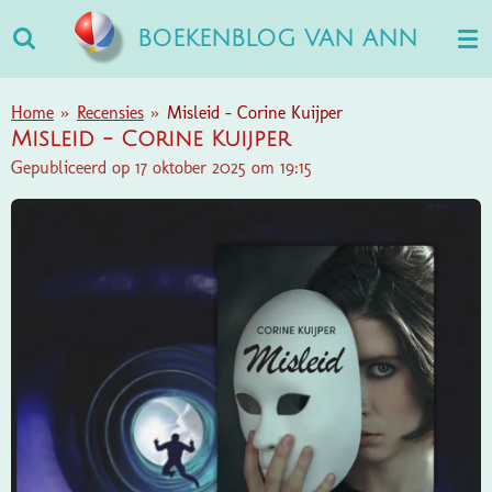
Ga
BOEKENBLOG VAN ANN
direct
naar
de
Home
»
Recensies
»
Misleid - Corine Kuijper
hoofdinhoud
Misleid - Corine Kuijper
Gepubliceerd op 17 oktober 2025 om 19:15