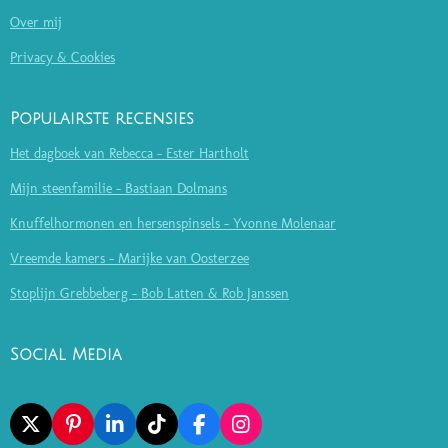
Over mij
Privacy & Cookies
Populairste recensies
Het dagboek van Rebecca - Ester Hartholt
Mijn steenfamilie - Bastiaan Dolmans
Knuffelhormonen en hersenspinsels - Yvonne Molenaar
Vreemde kamers - Marijke van Oosterzee
Stoplijn Grebbeberg - Bob Latten & Rob Janssen
Social Media
X
P
L
T
F
I