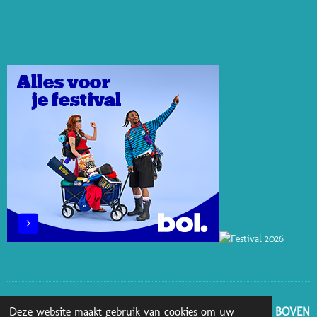
I
I
I
A
N
N
N
K
C
S
T
K
T
E
T
E
E
O
B
A
R
D
K
O
G
E
I
O
R
S
N
K
A
T
M
GA NAAR BOVEN
Deze website maakt gebruik van cookies om uw