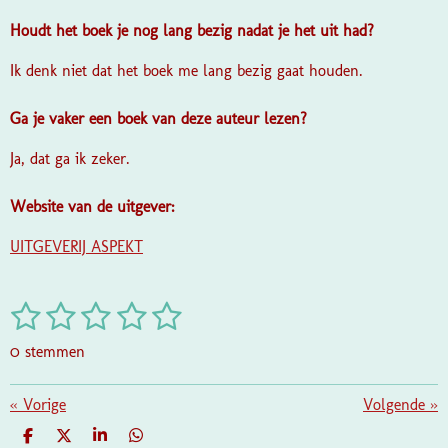
Houdt het boek je nog lang bezig nadat je het uit had?
Ik denk niet dat het boek me lang bezig gaat houden.
Ga je vaker een boek van deze auteur lezen?
Ja, dat ga ik zeker.
Website van de uitgever:
UITGEVERIJ ASPEKT
1
2
3
4
5
S
R
t
a
s
s
s
s
s
e
0 stemmen
t
m
t
t
t
t
t
i
m
e
e
e
e
e
«
Vorige
e
Volgende
»
n
n
g
r
r
r
r
r
D
D
S
D