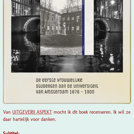
Van
UITGEVERIJ ASPEKT
mocht ik dit boek recenseren. Ik wil ze
daar hartelijk voor danken.
Subtitel: