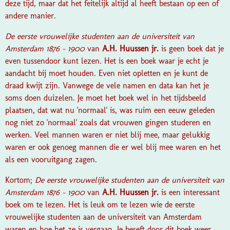
deze tijd, maar dat het feitelijk altijd al heeft bestaan op een of
andere manier.
De eerste vrouwelijke studenten aan de universiteit van
Amsterdam 1876 - 1900
van
A.H. Huussen jr.
is geen boek dat je
even tussendoor kunt lezen. Het is een boek waar je echt je
aandacht bij moet houden. Even niet opletten en je kunt de
draad kwijt zijn. Vanwege de vele namen en data kan het je
soms doen duizelen. Je moet het boek wel in het tijdsbeeld
plaatsen, dat wat nu 'normaal' is, was ruim een eeuw geleden
nog niet zo 'normaal' zoals dat vrouwen gingen studeren en
werken. Veel mannen waren er niet blij mee, maar gelukkig
waren er ook genoeg mannen die er wel blij mee waren en het
als een vooruitgang zagen.
Kortom;
De eerste vrouwelijke studenten aan de universiteit van
Amsterdam 1876 - 1900
van
A.H. Huussen jr.
is een interessant
boek om te lezen. Het is leuk om te lezen wie de eerste
vrouwelijke studenten aan de universiteit van Amsterdam
waren en hoe het ze is vergaan. Je beseft door dit boek weer