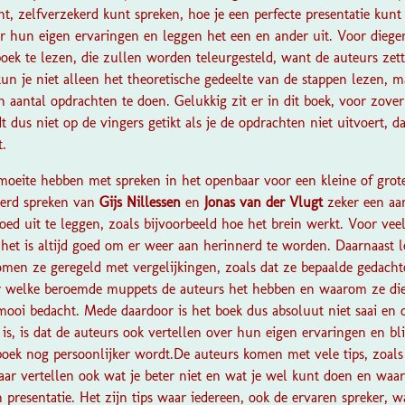
t, zelfverzekerd kunt spreken, hoe je een perfecte presentatie kunt
r hun eigen ervaringen en leggen het een en ander uit. Voor diegen
oek te lezen, die zullen worden teleurgesteld, want de auteurs zet
kun je niet alleen het theoretische gedeelte van de stappen lezen, m
 aantal opdrachten te doen. Gelukkig zit er in dit boek, voor zove
dus niet op de vingers getikt als je de opdrachten niet uitvoert, dat
t.
moeite hebben met spreken in het openbaar voor een kleine of grote
kerd spreken van
Gijs Nillessen
en
Jonas van der Vlugt
zeker een aa
oed uit te leggen, zoals bijvoorbeeld hoe het brein werkt. Voor ve
 het is altijd goed om er weer aan herinnerd te worden. Daarnaast 
omen ze geregeld met vergelijkingen, zoals dat ze bepaalde gedac
er welke beroemde muppets de auteurs het hebben en waarom ze di
l mooi bedacht. Mede daardoor is het boek dus absoluut niet saai e
is, is dat de auteurs ook vertellen over hun eigen ervaringen en bl
oek nog persoonlijker wordt.
De auteurs komen met vele tips, zoals
ar vertellen ook wat je beter niet en wat je wel kunt doen en waa
 presentatie. Het zijn tips waar iedereen, ook de ervaren spreker, wa