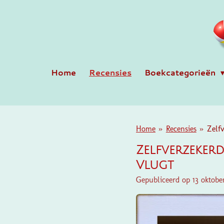
Ga
direct
naar
de
hoofdinhoud
Home
Recensies
Boekcategorieën
Home
»
Recensies
»
Zelfv
Zelfverzekerd
Vlugt
Gepubliceerd op 13 oktob