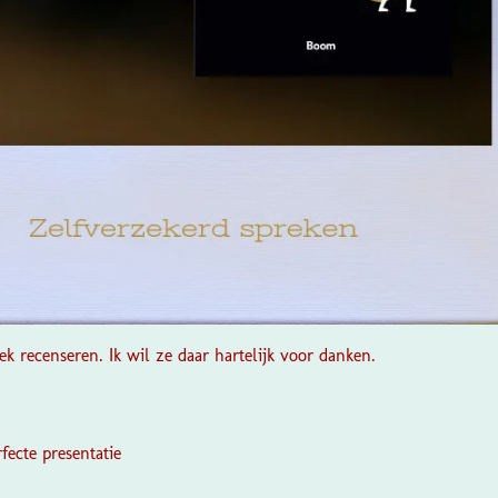
k recenseren. Ik wil ze daar hartelijk voor danken.
fecte presentatie