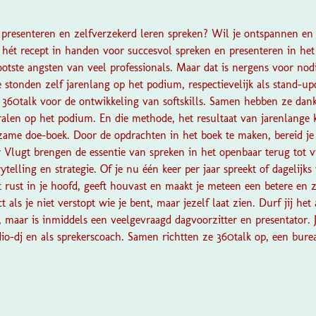
 presenteren en zelfverzekerd leren spreken? Wil je ontspannen en
 hét recept in handen voor succesvol spreken en presenteren in het
otste angsten van veel professionals. Maar dat is nergens voor nodi
e stonden zelf jarenlang op het podium, respectievelijk als stand-
360talk voor de ontwikkeling van softskills. Samen hebben ze dan
ralen op het podium. En die methode, het resultaat van jarenlange 
zame doe-boek. Door de opdrachten in het boek te maken, bereid je
 Vlugt brengen de essentie van spreken in het openbaar terug tot vi
orytelling en strategie. Of je nu één keer per jaar spreekt of dageli
 rust in je hoofd, geeft houvast en maakt je meteen een betere en z
t als je niet verstopt wie je bent, maar jezelf laat zien. Durf jij he
 maar is inmiddels een veelgevraagd dagvoorzitter en presentator. 
dio-dj en als sprekerscoach. Samen richtten ze 360talk op, een burea