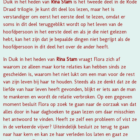
Duik in het heden
van
Rina Stam
is het tweede deel in de Rode
Draad trilogie. Je kunt dit deel los lezen, maar het is
verstandiger om eerst het eerste deel te lezen, omdat er
soms in dit deel teruggeblikt wordt op het leven van de
hoofdpersoon in het eerste deel en als je die niet gelezen
hebt, kan het zijn dat je bepaalde dingen niet begrijpt als de
hoofdpersoon in dit deel het over de ander heeft.
In
Duik in het heden
van
Rina Stam
vraagt Flora zich af
waarom ze alleen maar korte relaties kan hebben sinds ze
gescheiden is, waarom het niet lukt om een man voor de rest
van zijn leven bij haar te houden. Steeds als ze denkt dat ze de
liefde van haar leven heeft gevonden, blijkt er iets aan de man
te mankeren en wordt de relatie verbroken. Op een gegeven
moment besluit Flora op zoek te gaan naar de oorzaak van dat
alles door in haar dagboeken te gaan lezen om daar misschien
het antwoord te vinden. Heeft ze zelf een probleem of vist ze
in de verkeerde vijver? Uiteindelijk besluit ze terug te gaan
naar haar kern en kan ze haar verleden los laten en gaat ze