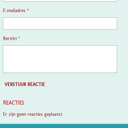
r
e
E-mailadres *
n
Bericht *
VERSTUUR REACTIE
Reacties
Er zijn geen reacties geplaatst.