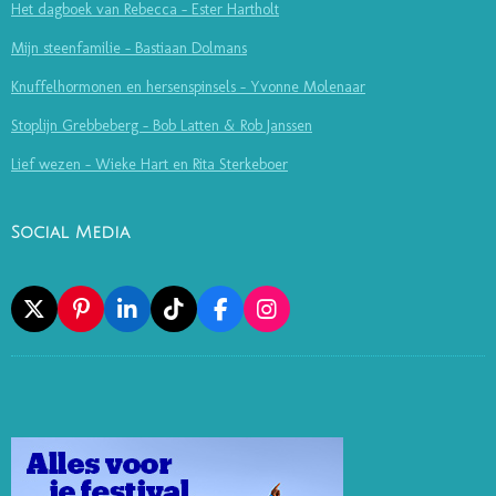
Het dagboek van Rebecca - Ester Hartholt
Mijn steenfamilie - Bastiaan Dolmans
Knuffelhormonen en hersenspinsels - Yvonne Molenaar
Stoplijn Grebbeberg - Bob Latten & Rob Janssen
Lief wezen - Wieke Hart en Rita Sterkeboer
Social Media
X
P
L
T
F
I
I
I
I
A
N
N
N
K
C
S
T
K
T
E
T
E
E
O
B
A
R
D
K
O
G
E
I
O
R
S
N
K
A
T
M