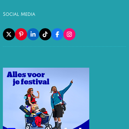
Social Media
X
P
L
T
F
I
I
I
I
A
N
N
N
K
C
S
T
K
T
E
T
E
E
O
B
A
R
D
K
O
G
E
I
O
R
S
N
K
A
T
M