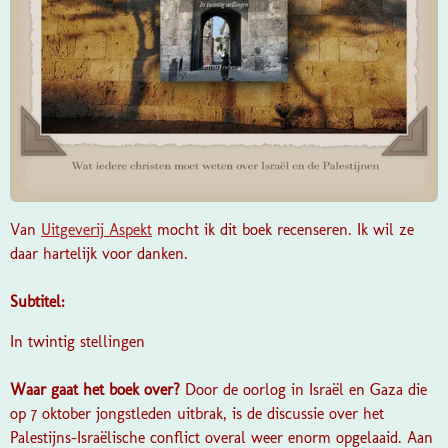
Van
Uitgeverij Aspekt
mocht ik dit boek recenseren. Ik wil ze
daar hartelijk voor danken.
Subtitel:
In twintig stellingen
Waar gaat het boek over?
Door de oorlog in Israël en Gaza die
op 7 oktober jongstleden uitbrak, is de discussie over het
Palestijns-Israëlische conflict overal weer enorm opgelaaid. Aan