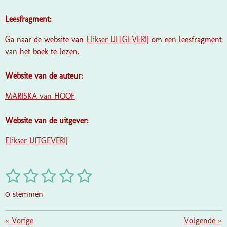
Leesfragment:
Ga naar de website van
Elikser UITGEVERIJ
om een leesfragment
van het boek te lezen.
Website van de auteur:
MARISKA van HOOF
Website van de uitgever:
Elikser UITGEVERIJ
1
2
3
4
5
S
R
t
a
s
s
s
s
s
e
0 stemmen
t
m
t
t
t
t
t
i
m
e
e
e
e
e
«
Vorige
e
Volgende
»
n