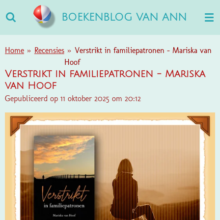
Ga
BOEKENBLOG VAN ANN
direct
naar
de
Home
»
Recensies
»
Verstrikt in familiepatronen - Mariska van
hoofdinhoud
Hoof
Verstrikt in familiepatronen - Mariska
van Hoof
Gepubliceerd op 11 oktober 2025 om 20:12