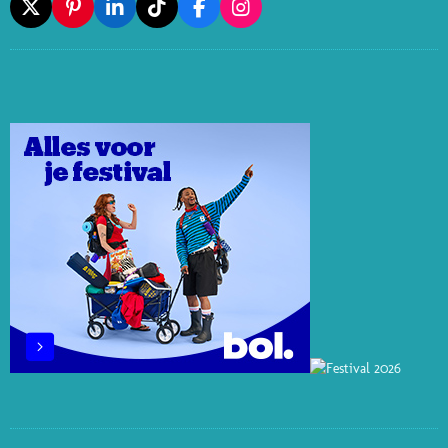
X
P
L
T
F
I
I
I
I
A
N
N
N
K
C
S
T
K
T
E
T
E
E
O
B
A
R
D
K
O
G
E
I
O
R
S
N
K
A
T
M