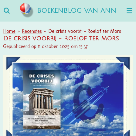
Ga
BOEKENBLOG VAN ANN
direct
naar
de
Home
»
Recensies
»
De crisis voorbij - Roelof ter Mors
hoofdinhoud
De crisis voorbij - Roelof ter Mors
Gepubliceerd op 11 oktober 2025 om 15:37