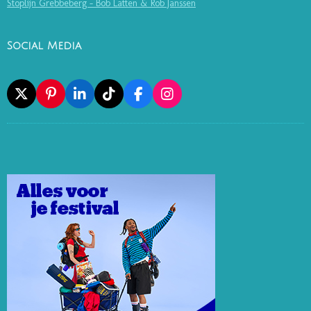
Stoplijn Grebbeberg - Bob Latten & Rob Janssen
Social Media
X
P
L
T
F
I
I
I
I
A
N
N
N
K
C
S
T
K
T
E
T
E
E
O
B
A
R
D
K
O
G
E
I
O
R
S
N
K
A
T
M