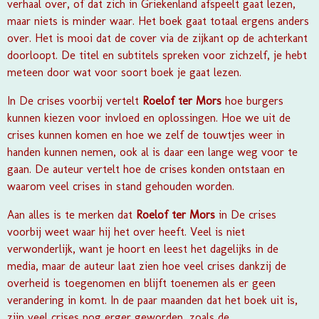
verhaal over, of dat zich in Griekenland afspeelt gaat lezen,
maar niets is minder waar. Het boek gaat totaal ergens anders
over. Het is mooi dat de cover via de zijkant op de achterkant
doorloopt. De titel en subtitels spreken voor zichzelf, je hebt
meteen door wat voor soort boek je gaat lezen.
In De crises voorbij vertelt
Roelof ter Mors
hoe burgers
kunnen kiezen voor invloed en oplossingen. Hoe we uit de
crises kunnen komen en hoe we zelf de touwtjes weer in
handen kunnen nemen, ook al is daar een lange weg voor te
gaan. De auteur vertelt hoe de crises konden ontstaan en
waarom veel crises in stand gehouden worden.
Aan alles is te merken dat
Roelof ter Mors
in De crises
voorbij weet waar hij het over heeft. Veel is niet
verwonderlijk, want je hoort en leest het dagelijks in de
media, maar de auteur laat zien hoe veel crises dankzij de
overheid is toegenomen en blijft toenemen als er geen
verandering in komt. In de paar maanden dat het boek uit is,
zijn veel crises nog erger geworden, zoals de