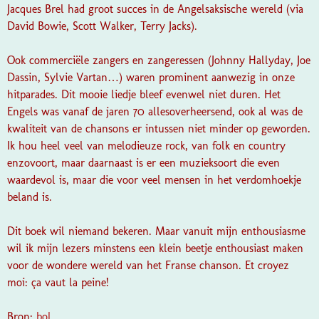
Jacques Brel had groot succes in de Angelsaksische wereld (via
David Bowie, Scott Walker, Terry Jacks).
Ook commerciële zangers en zangeressen (Johnny Hallyday, Joe
Dassin, Sylvie Vartan…) waren prominent aanwezig in onze
hitparades. Dit mooie liedje bleef evenwel niet duren. Het
Engels was vanaf de jaren 70 allesoverheersend, ook al was de
kwaliteit van de chansons er intussen niet minder op geworden.
Ik hou heel veel van melodieuze rock, van folk en country
enzovoort, maar daarnaast is er een muzieksoort die even
waardevol is, maar die voor veel mensen in het verdomhoekje
beland is.
Dit boek wil niemand bekeren. Maar vanuit mijn enthousiasme
wil ik mijn lezers minstens een klein beetje enthousiast maken
voor de wondere wereld van het Franse chanson. Et croyez
moi: ça vaut la peine!
Bron:
bol.