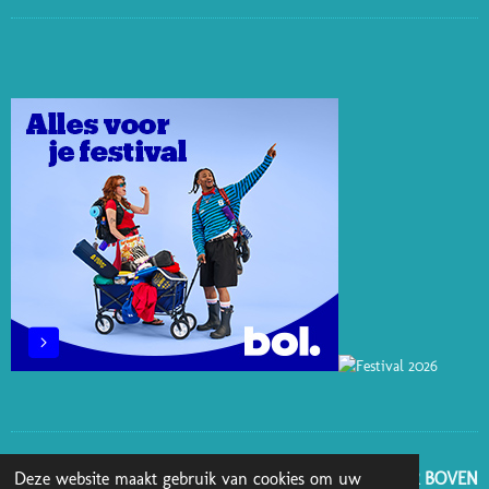
I
I
I
A
N
N
N
K
C
S
T
K
T
E
T
E
E
O
B
A
R
D
K
O
G
E
I
O
R
S
N
K
A
T
M
GA NAAR BOVEN
Deze website maakt gebruik van cookies om uw