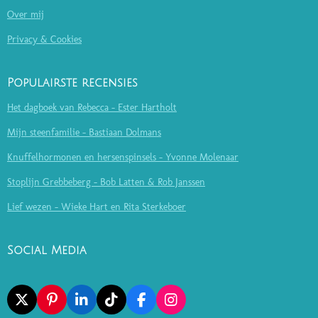
Over mij
Privacy & Cookies
Populairste recensies
Het dagboek van Rebecca - Ester Hartholt
Mijn steenfamilie - Bastiaan Dolmans
Knuffelhormonen en hersenspinsels - Yvonne Molenaar
Stoplijn Grebbeberg - Bob Latten & Rob Janssen
Lief wezen - Wieke Hart en Rita Sterkeboer
Social Media
X
P
L
T
F
I