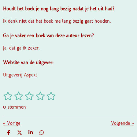
Houdt het boek je nog lang bezig nadat je het uit had?
Ik denk niet dat het boek me lang bezig gaat houden.
Ga je vaker een boek van deze auteur lezen?
Ja, dat ga ik zeker.
Website van de uitgever:
Uitgeverij Aspekt
1
2
3
4
5
S
R
t
a
s
s
s
s
s
e
0 stemmen
t
m
t
t
t
t
t
i
m
e
e
e
e
e
«
Vorige
e
Volgende
»
n
n
g
r
r
r
r
r
D
D
S
D