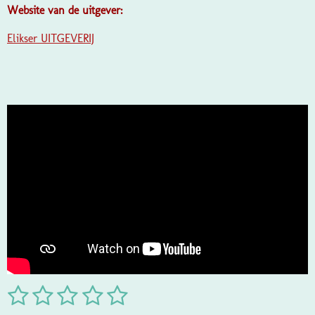
Website van de uitgever:
Elikser UITGEVERIJ
1
2
3
4
5
S
R
t
a