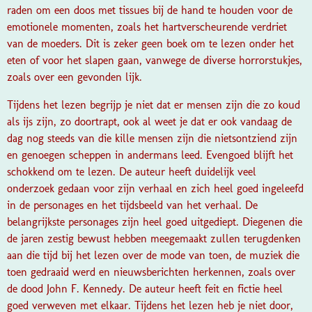
raden om een doos met tissues bij de hand te houden voor de
emotionele momenten, zoals het hartverscheurende verdriet
van de moeders. Dit is zeker geen boek om te lezen onder het
eten of voor het slapen gaan, vanwege de diverse horrorstukjes,
zoals over een gevonden lijk.
Tijdens het lezen begrijp je niet dat er mensen zijn die zo koud
als ijs zijn, zo doortrapt, ook al weet je dat er ook vandaag de
dag nog steeds van die kille mensen zijn die nietsontziend zijn
en genoegen scheppen in andermans leed. Evengoed blijft het
schokkend om te lezen. De auteur heeft duidelijk veel
onderzoek gedaan voor zijn verhaal en zich heel goed ingeleefd
in de personages en het tijdsbeeld van het verhaal. De
belangrijkste personages zijn heel goed uitgediept. Diegenen die
de jaren zestig bewust hebben meegemaakt zullen terugdenken
aan die tijd bij het lezen over de mode van toen, de muziek die
toen gedraaid werd en nieuwsberichten herkennen, zoals over
de dood John F. Kennedy. De auteur heeft feit en fictie heel
goed verweven met elkaar. Tijdens het lezen heb je niet door,