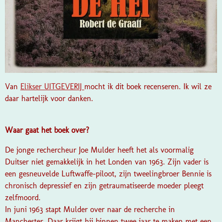
Van
Elikser UITGEVERIJ
mocht ik dit boek recenseren. Ik wil ze
daar hartelijk voor danken.
Waar gaat het boek over?
De jonge rechercheur Joe Mulder heeft het als voormalig
Duitser niet gemakkelijk in het Londen van 1963. Zijn vader is
een gesneuvelde Luftwaffe-piloot, zijn tweelingbroer Bennie is
chronisch depressief en zijn getraumatiseerde moeder pleegt
zelfmoord.
In juni 1963 stapt Mulder over naar de recherche in
Manchester. Daar krijgt hij binnen twee jaar te maken met een