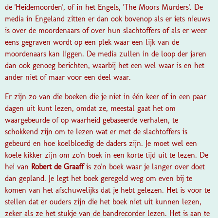
de 'Heidemoorden', of in het Engels, 'The Moors Murders'. De
media in Engeland zitten er dan ook bovenop als er iets nieuws
is over de moordenaars of over hun slachtoffers of als er weer
eens gegraven wordt op een plek waar een lijk van de
moordenaars kan liggen. De media zullen in de loop der jaren
dan ook genoeg berichten, waarbij het een wel waar is en het
ander niet of maar voor een deel waar.
Er zijn zo van die boeken die je niet in één keer of in een paar
dagen uit kunt lezen, omdat ze, meestal gaat het om
waargebeurde of op waarheid gebaseerde verhalen, te
schokkend zijn om te lezen wat er met de slachtoffers is
gebeurd en hoe koelbloedig de daders zijn. Je moet wel een
koele kikker zijn om zo'n boek in een korte tijd uit te lezen.
De
hei
van
Robert de Graaff
is zo'n boek waar je langer over doet
dan gepland. Je legt het boek geregeld weg om even bij te
komen van het afschuwelijks dat je hebt gelezen. Het is voor te
stellen dat er ouders zijn die het boek niet uit kunnen lezen,
zeker als ze het stukje van de bandrecorder lezen. Het is aan te