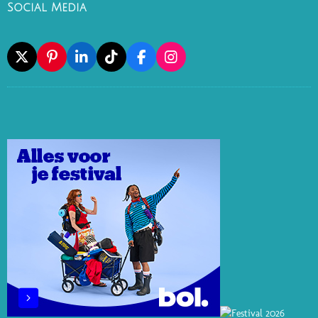
Social Media
X
P
L
T
F
I
I
I
I
A
N
N
N
K
C
S
T
K
T
E
T
E
E
O
B
A
R
D
K
O
G
E
I
O
R
S
N
K
A
T
M