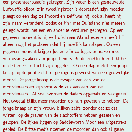
een presenteerblaadje gekregen. Zijn vader is een gesneuvelde
Luftwaffe-piloot, zijn tweelingbroer is depressief, zijn moeder
pleegt op een dag zelfmoord en zelf was hij, ook al heeft hij
zijn naam veranderd, zodat de link met Duitsland niet meteen
gelegd wordt, het een en ander te verduren gekregen. Op een
gegeven moment is hij verhuisd naar Manchester en heeft hij
alleen nog het probleem dat hij moeilijk kan slapen. Op een
gegeven moment krijgen Joe en zijn collega's te maken met
vermissingszaken van jonge tieners. Bij de zoektochten lijkt het
of de tieners in lucht zijn opgelost. Op een dag meldt een jonge
knaap bij de politie dat hij getuige is geweest van een gruwelijke
moord. De jonge knaap is de zwager van een van de
moordenaars en zijn vrouw de zus van een van de
moordenaars. Al snel worden de daders opgepakt en vastgezet.
Het tweetal blijkt meer moorden op hun geweten te hebben. De
jonge knaap en zijn vrouw blijken zelfs, zonder dat ze dat
wisten, op de graven van de slachtoffers hebben gezeten en
gelopen. De lijken liggen op Saddleworth Moor een uitgestrekt
gebied. De Britse media noemen de moorden dan ook al gauw