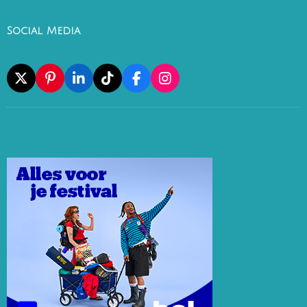
Social Media
X
P
L
T
F
I
I
I
I
A
N
N
N
K
C
S
T
K
T
E
T
E
E
O
B
A
R
D
K
O
G
E
I
O
R
S
N
K
A
T
M