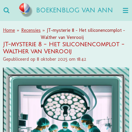
Ga
BOEKENBLOG VAN ANN
direct
naar
de
Home
»
Recensies
»
JT-mysterie 8 - Het siliconencomplot -
hoofdinhoud
Walther van Venrooij
JT-mysterie 8 - Het siliconencomplot -
Walther van Venrooij
Gepubliceerd op 8 oktober 2025 om 18:42