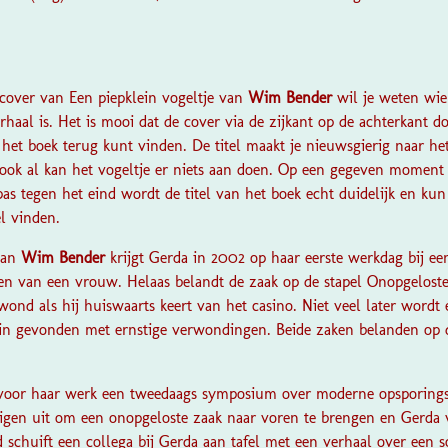
?
 cover van
Een piepklein vogeltje
van
Wim Bender
wil je weten wi
haal is. Het is mooi dat de cover via de zijkant op de achterkant do
 het boek terug kunt vinden. De titel maakt je nieuwsgierig naar het 
 ook al kan het vogeltje er niets aan doen. Op een gegeven moment 
 pas tegen het eind wordt de titel van het boek echt duidelijk en ku
l vinden.
an
Wim Bender
krijgt Gerda in 2002 op haar eerste werkdag bij ee
n van een vrouw. Helaas belandt de zaak op de stapel Onopgeloste 
ond als hij huiswaarts keert van het casino. Niet veel later wordt
 tuin gevonden met ernstige verwondingen. Beide zaken belanden op 
a voor haar werk een tweedaags symposium over moderne opsporing
igen uit om een onopgeloste zaak naar voren te brengen en Gerda v
schuift een collega bij Gerda aan tafel met een verhaal over een so