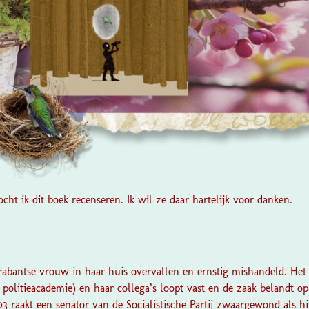
ht ik dit boek recenseren. Ik wil ze daar hartelijk voor danken.
rabantse vrouw in haar huis overvallen en ernstig mishandeld. He
politieacademie) en haar collega’s loopt vast en de zaak belandt op
03 raakt een senator van de Socialistische Partij zwaargewond als h