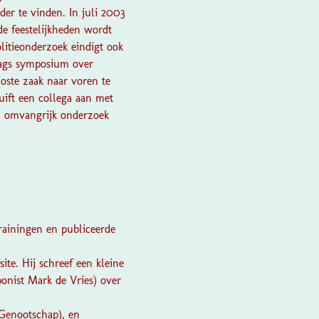
der te vinden. In juli 2003
e feestelijkheden wordt
litieonderzoek eindigt ook
daags symposium over
ste zaak naar voren te
uift een collega aan met
en omvangrijk onderzoek
rainingen en publiceerde
ite. Hij schreef een kleine
ponist Mark de Vries) over
 Genootschap), en