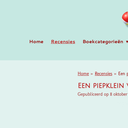
Ga
direct
naar
de
hoofdinhoud
Home
Recensies
Boekcategorieën
Home
»
Recensies
»
Een 
Een piepklein
Gepubliceerd op 8 oktobe