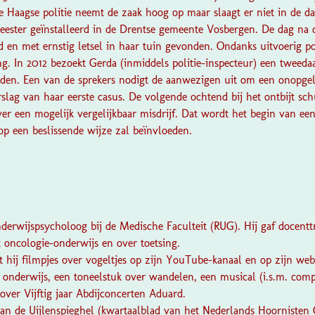
e Haagse politie neemt de zaak hoog op maar slaagt er niet in de da
ster geïnstalleerd in de Drentse gemeente Vosbergen. De dag na d
d en met ernstig letsel in haar tuin gevonden. Ondanks uitvoerig po
ng. In 2012 bezoekt Gerda (inmiddels politie-inspecteur) een twee
en. Een van de sprekers nodigt de aanwezigen uit om een onopgelo
lag van haar eerste casus. De volgende ochtend bij het ontbijt sch
ver een mogelijk vergelijkbaar misdrijf. Dat wordt het begin van e
op een beslissende wijze zal beïnvloeden.
erwijspsycholoog bij de Medische Faculteit (RUG). Hij gaf docentt
 oncologie-onderwijs en over toetsing.
t hij filmpjes over vogeltjes op zijn YouTube-kanaal en op zijn webs
ir onderwijs, een toneelstuk over wandelen, een musical (i.s.m. com
over Vijftig jaar Abdijconcerten Aduard.
van de Uijlenspieghel (kwartaalblad van het Nederlands Hoornisten