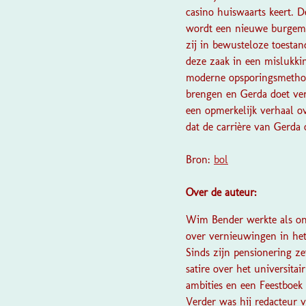
casino huiswaarts keert. D
wordt een nieuwe burgemee
zij in bewusteloze toestan
deze zaak in een mislukki
moderne opsporingsmethod
brengen en Gerda doet vers
een opmerkelijk verhaal o
dat de carrière van Gerda 
Bron:
bol
Over de auteur:
Wim Bender werkte als ond
over vernieuwingen in het
Sinds zijn pensionering ze
satire over het universita
ambities en een Feestboek 
Verder was hij redacteur 