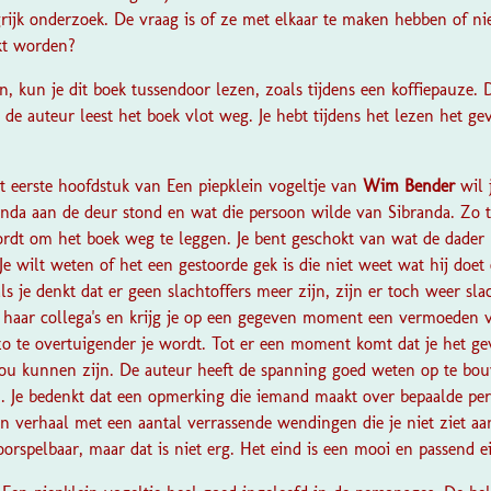
ijk onderzoek. De vraag is of ze met elkaar te maken hebben of nie
akt worden?
, kun je dit boek tussendoor lezen, zoals tijdens een koffiepauze. 
 de auteur leest het boek vlot weg. Je hebt tijdens het lezen het gev
t eerste hoofdstuk van
Een piepklein vogeltje
van
Wim Bender
wil 
anda aan de deur stond en wat die persoon wilde van Sibranda. Zo t
ordt om het boek weg te leggen. Je bent geschokt van wat de dader 
Je wilt weten of het een gestoorde gek is die niet weet wat hij doet 
ls je denkt dat er geen slachtoffers meer zijn, zijn er toch weer sla
haar collega's en krijg je op een gegeven moment een vermoeden v
 zo te overtuigender je wordt. Tot er een moment komt dat je het ge
ou kunnen zijn. De auteur heeft de spanning goed weten op te bou
. Je bedenkt dat een opmerking die iemand maakt over bepaalde pe
een verhaal met een aantal verrassende wendingen die je niet ziet a
voorspelbaar, maar dat is niet erg. Het eind is een mooi en passend e