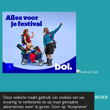
E
E
O
B
A
R
D
K
O
G
E
I
O
R
S
N
K
A
T
M
GA NAAR BOVEN
Deze website maakt gebruik van cookies om uw
ervaring te verbeteren en op maat gemaakte
advertenties weer te geven. Door op ‘Accepteren’
© 2025 - 2026 Boekenblog van Ann