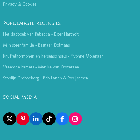
Privacy & Cookies
Populairste recensies
Het dagboek van Rebecca - Ester Hartholt
Mijn steenfamilie - Bastiaan Dolmans
Knuffelhormonen en hersenspinsels - Yvonne Molenaar
Vreemde kamers - Marijke van Oosterzee
Stoplijn Grebbeberg - Bob Latten & Rob Janssen
Social Media
X
P
L
T
F
I
I
I
I
A
N
N
N
K
C
S
T
K
T
E
T