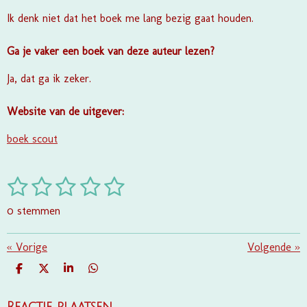
Ik denk niet dat het boek me lang bezig gaat houden.
Ga je vaker een boek van deze auteur lezen?
Ja, dat ga ik zeker.
Website van de uitgever:
boek scout
1
2
3
4
5
S
R
t
a
s
s
s
s
s
e
0 stemmen
t
m
t
t
t
t
t
i
m
e
e
e
e
e
«
Vorige
e
Volgende
»
n
n
g
r
r
r
r
r
D
D
S
D
:
E
E
H
E
r
r
r
r
L
E
A
L
0
E
L
R
E