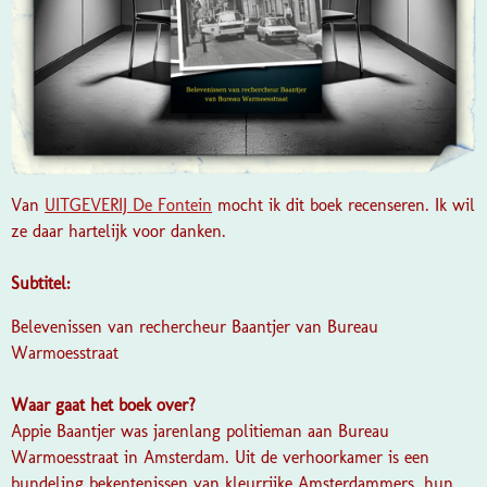
Van
UITGEVERIJ De Fontein
mocht ik dit boek recenseren. Ik wil
ze daar hartelijk voor danken.
Subtitel:
Belevenissen van rechercheur Baantjer van Bureau
Warmoesstraat
Waar gaat het boek over?
Appie Baantjer was jarenlang politieman aan Bureau
Warmoesstraat in Amsterdam. Uit de verhoorkamer is een
bundeling bekentenissen van kleurrijke Amsterdammers, hun