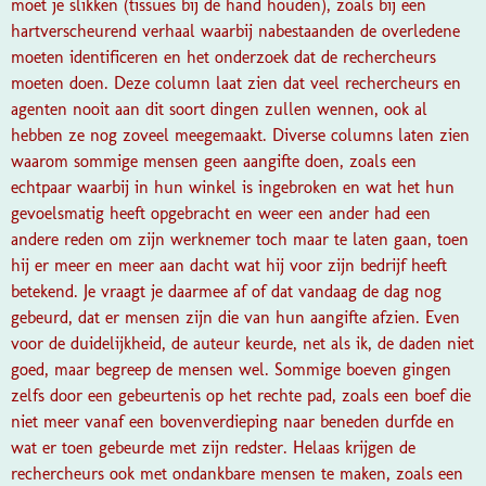
moet je slikken (tissues bij de hand houden), zoals bij een
hartverscheurend verhaal waarbij nabestaanden de overledene
moeten identificeren en het onderzoek dat de rechercheurs
moeten doen. Deze column laat zien dat veel rechercheurs en
agenten nooit aan dit soort dingen zullen wennen, ook al
hebben ze nog zoveel meegemaakt.
Diverse columns laten zien
waarom sommige mensen geen aangifte doen, zoals een
echtpaar waarbij in hun winkel is ingebroken en wat het hun
gevoelsmatig heeft opgebracht en weer een ander had een
andere reden om zijn werknemer toch maar te laten gaan, toen
hij er meer en meer aan dacht wat hij voor zijn bedrijf heeft
betekend. Je vraagt je daarmee af of dat vandaag de dag nog
gebeurd, dat er mensen zijn die van hun aangifte afzien. Even
voor de duidelijkheid, de auteur keurde, net als ik, de daden niet
goed, maar begreep de mensen wel. Sommige boeven gingen
zelfs door een gebeurtenis op het rechte pad, zoals een boef die
niet meer vanaf een bovenverdieping naar beneden durfde en
wat er toen gebeurde met zijn redster. Helaas krijgen de
rechercheurs ook met ondankbare mensen te maken, zoals een