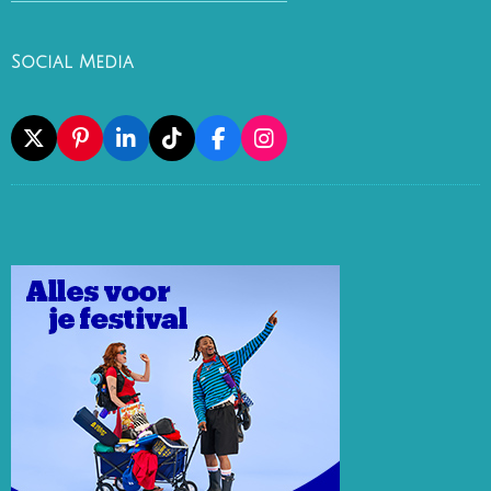
Social Media
X
P
L
T
F
I
I
I
I
A
N
N
N
K
C
S
T
K
T
E
T
E
E
O
B
A
R
D
K
O
G
E
I
O
R
S
N
K
A
T
M