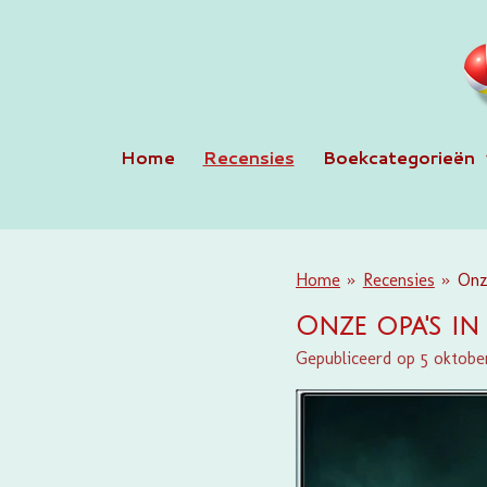
Ga
direct
naar
de
hoofdinhoud
Home
Recensies
Boekcategorieën
Home
»
Recensies
»
Onz
Onze opa's i
Gepubliceerd op 5 oktobe