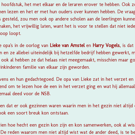
er hoofdstuk, het met elkaar en de leraren erover te hebben. Ook 
en lezen en het er met hun ouders over kunnen hebben. De vraag 
s gesteld, zou men ook op andere scholen aan de leerlingen kunn
n, het vrijwillig laten, want het is voor te stellen dat niet iede
oop loopt.
 opa's in de oorlog
van
Lieke van Amstel
en
Harry Vogels
, is da
n en ze allebei uiteindelijk bij hetzelfde bedrijf hebben gewerkt, 
us, ook al hebben ze dat helaas niet meegemaakt, misschien maar 
inkinderen familie van elkaar zijn geworden.
evens en hun gedachtegoed. De opa van Lieke zat in het verzet en
end om te lezen hoe de een in het verzet ging en wat hij allemaal
lemaal deed voor de NSB.
zien dat er ook gezinnen waren waarin men in het gezin niet altijd
ook een soort breuk kon ontstaan.
zien hoe hecht een gezin kon zijn en kon samenwerken, ook al wist
 De reden waarom men niet altijd wist wat de ander deed, is te be