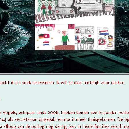
ocht ik dit boek recenseren. Ik wil ze daar hartelijk voor danken.
?
y Vogels, echtpaar sinds 2006, hebben beiden een bijzonder oorl
 1944 als verzetsman opgepakt en nooit meer thuisgekomen. De opa
na afloop van de oorlog nog dertig jaar. In beide families wordt n