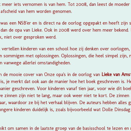
t meer iets vernomen is van hem. Tot 2008, dan leest de moeder 
r afscheid van hem worden genomen.
was een NSB'er en is direct na de oorlog opgepakt en heeft zijn s
fd dan de opa van Lieke. Ook in 2008 werd over hem meer bekend. 
jk, niet over gesproken werd.
 vertellen kinderen van een school hoe zij denken over oorlogen,
sommigen met oplossingen. Oplossingen, die heel simpel zijn, ma
ijn vanwege allerlei omstandigheden.
van de mooie cover van
Onze opa's in de oorlog
van
Lieke van Ams
 is, je merkt dat ook aan de manier hoe het boek geschreven is. H
' manier geschreven. Voor kinderen vanaf tien jaar, voor wie dit boe
De zinnen zijn niet te lang, maar ook weer niet te kort. De zinnen
jaar, waardoor ze bij het verhaal blijven. De auteurs hebben alles 
ongere kinderen duidelijk is, zoals bijvoorbeeld wat Dolle Dinsd
hikt om samen in de laatste groep van de basisschool te lezen en