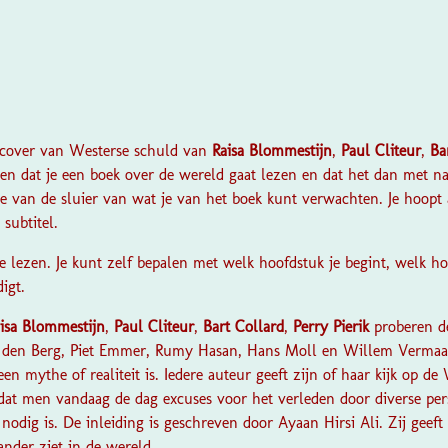
?
e cover van Westerse schuld van
Raisa Blommestijn
,
Paul Cliteur
,
Ba
den dat je een boek over de wereld gaat lezen en dat het dan met 
ipje van de sluier van wat je van het boek kunt verwachten.
Je hoopt 
subtitel.
e lezen. Je kunt zelf bepalen met welk hoofdstuk je begint, welk ho
igt.
isa Blommestijn
,
Paul Cliteur
,
Bart Collard
,
Perry Pierik
proberen d
an den Berg, Piet Emmer, Rumy Hasan, Hans Moll en Willem Vermaa
n mythe of realiteit is. Iedere auteur geeft zijn of haar kijk op de
is dat men vandaag de dag excuses voor het verleden door diverse pe
 nodig is.
De inleiding is geschreven door Ayaan Hirsi Ali. Zij geeft
ander ziet in de wereld.