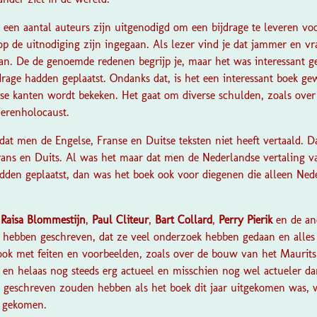
t een aantal auteurs zijn uitgenodigd om een bijdrage te leveren v
op de uitnodiging zijn ingegaan. Als lezer vind je dat jammer en vra
aan. De de genoemde redenen begrijp je, maar het was interessant g
drage hadden geplaatst. Ondanks dat, is het een interessant boek g
se kanten wordt bekeken. Het gaat om diverse schulden, zoals over
ierenholocaust.
 dat men de Engelse, Franse en Duitse teksten niet heeft vertaald. D
Frans en Duits. Al was het maar dat men de Nederlandse vertaling v
adden geplaatst, dan was het boek ook voor diegenen die alleen Ned
t
Raisa Blommestijn
,
Paul Cliteur
,
Bart Collard
,
Perry Pierik
en de an
 hebben geschreven, dat ze veel onderzoek hebben gedaan en alles
k met feiten en voorbeelden, zoals over de bouw van het Maurit
en helaas nog steeds erg actueel en misschien nog wel actueler dan 
 geschreven zouden hebben als het boek dit jaar uitgekomen was, 
n gekomen.