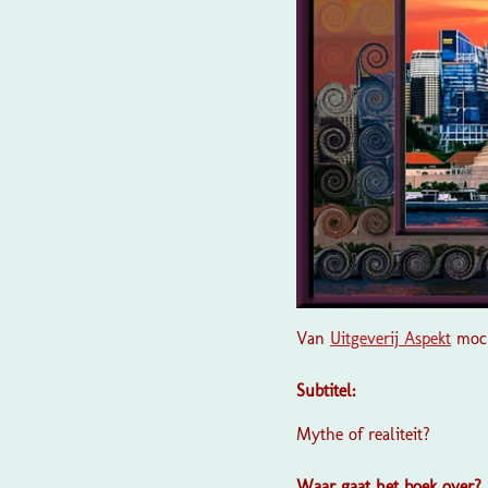
Van
Uitgeverij Aspekt
moch
Subtitel:
Mythe of realiteit?
Waar gaat het boek over?