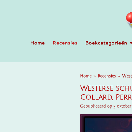
Ga
direct
naar
de
hoofdinhoud
Home
Recensies
Boekcategorieën
Home
»
Recensies
»
Weste
Westerse schu
Collard, Perr
Gepubliceerd op 5 oktobe