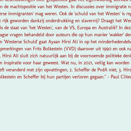
n de machtspositie van het Westen. In discussies over immigratie 
terse immigranten' mag weren. Ook de 'schuld van het Westen' is r
et rijk geworden dankzij onderdrukking en slavernij? Draagt het W
is de staat van 'het Westen', van de VS, Europa en Australië? In d
agse vragen behandeld door auteurs die op hun manier 'wakker' den
aan 'Westerse Schuld' gaat Ayaan Hirsi Ali in op het minderhedendeb
opmerkingen van Frits Bolkestein (VVD) daarover uit 1990 en ook na
. Hirsi Ali sluit zich natuurlijk aan bij de voornoemde politieke denk
n inspiratie voor haar geweest. Wat nu, in 2021, veilig kan worden v
ft veranderd met zijn opvattingen; 2. Scheffer de PvdA niet; 3. Hirs
olkestein en Scheffer bij hun partijen verloren gegaan." - Paul Clite