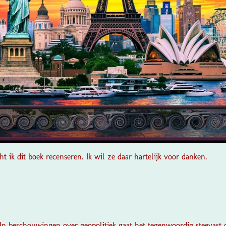
t ik dit boek recenseren. Ik wil ze daar hartelijk voor danken.
In beschouwingen over geopolitiek gaat het tegenwoordig steevast