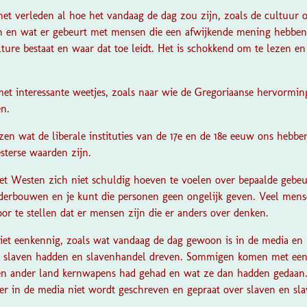
et verleden al hoe het vandaag de dag zou zijn, zoals de cultuur o
n en wat er gebeurt met mensen die een afwijkende mening hebben.
lture bestaat en waar dat toe leidt. Het is schokkend om te lezen e
t interessante weetjes, zoals naar wie de Gregoriaanse hervormi
n.
ezen wat de liberale instituties van de 17e en de 18e eeuw ons hebben
terse waarden zijn.
et Westen zich niet schuldig hoeven te voelen over bepaalde gebeur
derbouwen en je kunt die personen geen ongelijk geven. Veel mens
or te stellen dat er mensen zijn die er anders over denken.
niet eenkennig, zoals wat vandaag de dag gewoon is in de media en 
en slaven hadden en slavenhandel dreven. Sommigen komen met een 
een ander land kernwapens had gehad en wat ze dan hadden gedaan.
r in de media niet wordt geschreven en gepraat over slaven en sl