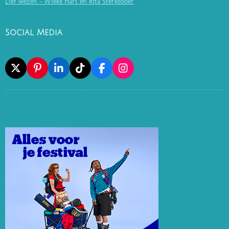
Lief wezen - Wieke Hart en Rita Sterkeboer
Social Media
X
P
L
T
F
I
I
I
I
A
N
N
N
K
C
S
T
K
T
E
T
E
E
O
B
A
R
D
K
O
G
E
I
O
R
S
N
K
A
T
M