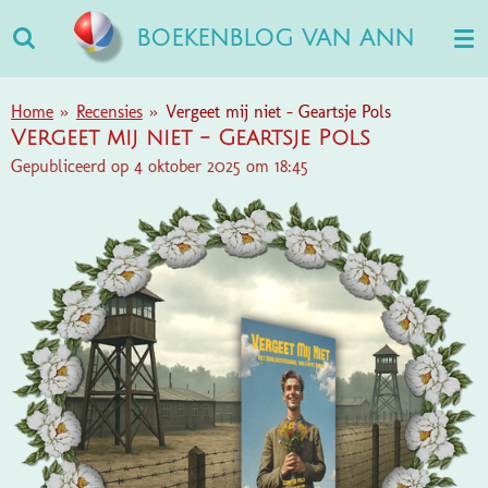
Ga
BOEKENBLOG VAN ANN
direct
naar
de
Home
»
Recensies
»
Vergeet mij niet - Geartsje Pols
hoofdinhoud
Vergeet mij niet - Geartsje Pols
Gepubliceerd op 4 oktober 2025 om 18:45