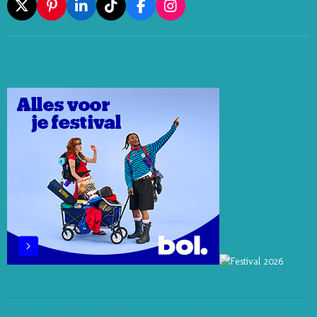
X
P
L
T
F
I
I
I
I
A
N
N
N
K
C
S
T
K
T
E
T
E
E
O
B
A
R
D
K
O
G
E
I
O
R
S
N
K
A
T
M