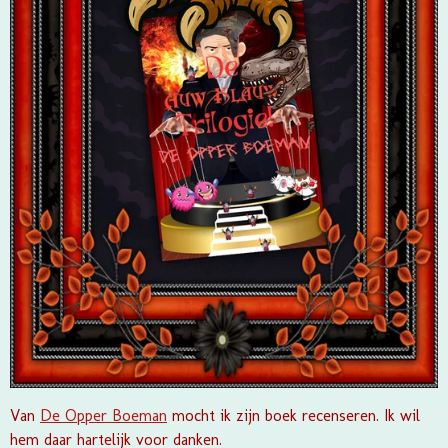
Van
De Opper Boeman
mocht ik zijn boek recenseren. Ik wil
hem daar hartelijk voor danken.