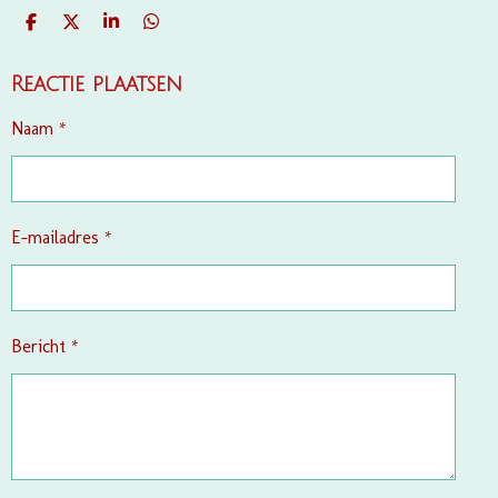
D
D
S
D
E
E
H
E
L
E
A
L
E
L
R
E
Reactie plaatsen
N
E
N
Naam *
E-mailadres *
Bericht *