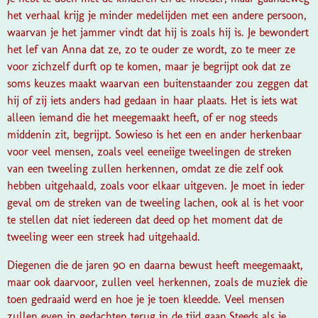
het verhaal krijg je minder medelijden met een andere persoon,
waarvan je het jammer vindt dat hij is zoals hij is. Je bewondert
het lef van Anna dat ze, zo te ouder ze wordt, zo te meer ze
voor zichzelf durft op te komen, maar je begrijpt ook dat ze
soms keuzes maakt waarvan een buitenstaander zou zeggen dat
hij of zij iets anders had gedaan in haar plaats. Het is iets wat
alleen iemand die het meegemaakt heeft, of er nog steeds
middenin zit, begrijpt.
Sowieso is het een en ander herkenbaar
voor veel mensen, zoals veel eeneiige tweelingen de streken
van een tweeling zullen herkennen, omdat ze die zelf ook
hebben uitgehaald, zoals voor elkaar uitgeven. Je moet in ieder
geval om de streken van de tweeling lachen, ook al is het voor
te stellen dat niet iedereen dat deed op het moment dat de
tweeling weer een streek had uitgehaald.
Diegenen die de jaren 90 en daarna bewust heeft meegemaakt,
maar ook daarvoor, zullen veel herkennen, zoals de muziek die
toen gedraaid werd en hoe je je toen kleedde. Veel mensen
zullen even in gedachten terug in de tijd gaan.
Steeds als je