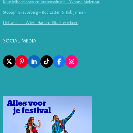
Knuffelhormonen en hersenspinsels - Yvonne Molenaar
Stoplijn Grebbeberg - Bob Latten & Rob Janssen
Lief wezen - Wieke Hart en Rita Sterkeboer
Social Media
X
P
L
T
F
I
I
I
I
A
N
N
N
K
C
S
T
K
T
E
T
E
E
O
B
A
R
D
K
O
G
E
I
O
R
S
N
K
A
T
M