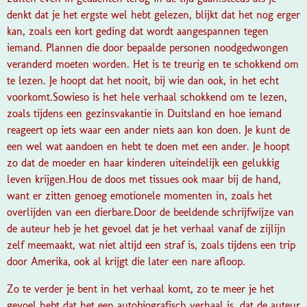
denkt dat je het ergste wel hebt gelezen, blijkt dat het nog erger
kan, zoals een kort geding dat wordt aangespannen tegen
iemand. Plannen die door bepaalde personen noodgedwongen
veranderd moeten worden. Het is te treurig en te schokkend om
te lezen. Je hoopt dat het nooit, bij wie dan ook, in het echt
voorkomt.
Sowieso is het hele verhaal schokkend om te lezen,
zoals tijdens een gezinsvakantie in Duitsland en hoe iemand
reageert op iets waar een ander niets aan kon doen. Je kunt de
een wel wat aandoen en hebt te doen met een ander. Je hoopt
zo dat de moeder en haar kinderen uiteindelijk een gelukkig
leven krijgen.
Hou de doos met tissues ook maar bij de hand,
want er zitten genoeg emotionele momenten in, zoals het
overlijden van een dierbare.
Door de beeldende schrijfwijze van
de auteur heb je het gevoel dat je het verhaal vanaf de zijlijn
zelf meemaakt, wat niet altijd een straf is, zoals tijdens een trip
door Amerika, ook al krijgt die later een nare afloop.
Zo te verder je bent in het verhaal komt, zo te meer je het
gevoel hebt dat het een autobiografisch verhaal is, dat de auteur