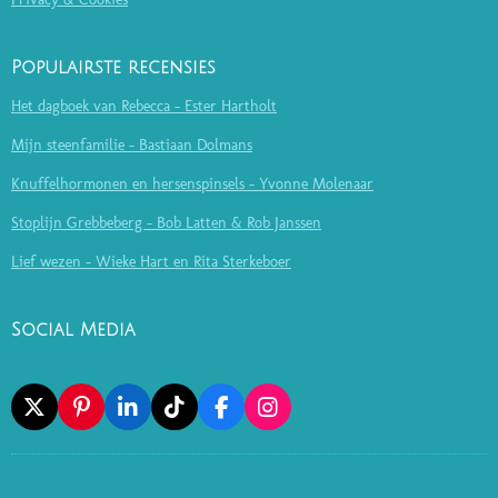
Populairste recensies
Het dagboek van Rebecca - Ester Hartholt
Mijn steenfamilie - Bastiaan Dolmans
Knuffelhormonen en hersenspinsels - Yvonne Molenaar
Stoplijn Grebbeberg - Bob Latten & Rob Janssen
Lief wezen - Wieke Hart en Rita Sterkeboer
Social Media
X
P
L
T
F
I
I
I
I
A
N
N
N
K
C
S
T
K
T
E
T