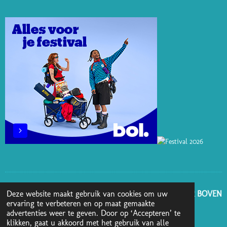
E
E
O
B
A
R
D
K
O
G
E
I
O
R
S
N
K
A
T
M
GA NAAR BOVEN
Deze website maakt gebruik van cookies om uw
ervaring te verbeteren en op maat gemaakte
advertenties weer te geven. Door op ‘Accepteren’ te
© 2025 - 2026 Boekenblog van Ann
klikken, gaat u akkoord met het gebruik van alle