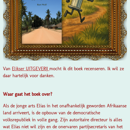
Van
Elikser UITGEVERIJ
mocht ik dit boek recenseren. Ik wil ze
daar hartelijk voor danken.
Waar gaat het boek over?
Als de jonge arts Elias in het onafhankelijk geworden Afrikaanse
land arriveert, is de opbouw van de democratische
volksrepubliek in volle gang. Zijn autoritaire directeur is alles
wat Elias niet wil zijn en de onervaren partijsecretaris van het