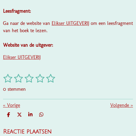
Leesfragment:
Ga naar de website van
Elikser UITGEVERIJ
om een leesfragment
van het boek te lezen.
Website van de uitgever:
Elikser UITGEVERIJ
1
2
3
4
5
S
R
t
a
s
s
s
s
s
e
0 stemmen
t
m
t
t
t
t
t
i
m
e
e
e
e
e
«
Vorige
e
Volgende
»
n
n
g
r
r
r
r
r
D
D
S
D
:
E
E
H
E
r
r
r
r
L
E
A
L
0
E
L
R
E
Reactie plaatsen
s
N
E
N