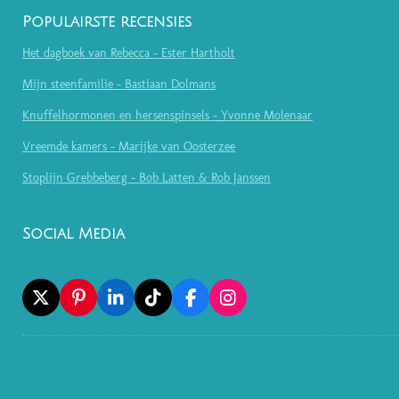
Populairste recensies
Het dagboek van Rebecca - Ester Hartholt
Mijn steenfamilie - Bastiaan Dolmans
Knuffelhormonen en hersenspinsels - Yvonne Molenaar
Vreemde kamers - Marijke van Oosterzee
Stoplijn Grebbeberg - Bob Latten & Rob Janssen
Social Media
X
P
L
T
F
I
I
I
I
A
N
N
N
K
C
S
T
K
T
E
T
E
E
O
B
A
R
D
K
O
G