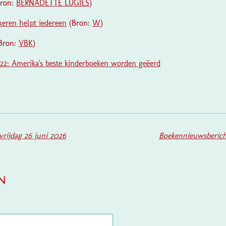
ron:
BERNADETTE LUGIES
)
keren helpt iedereen
(Bron:
W
)
Bron:
VBK
)
22: Amerika's beste kinderboeken worden geëerd
rijdag 26 juni 2026
Boekennieuwsberich
n