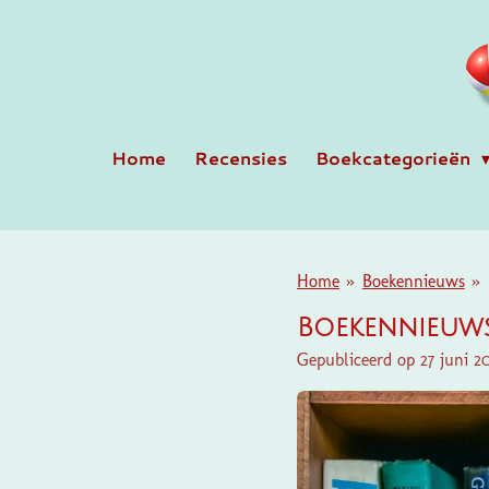
Ga
direct
naar
de
hoofdinhoud
Home
Recensies
Boekcategorieën
Home
»
Boekennieuws
»
Boekennieuws
Gepubliceerd op 27 juni 