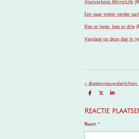
Voorverkoop MirrorLife
(B
Een paar meter verder par
Kies er twee, lees er drie
(
Vandaag op deze dag in 19
«
Boekennieuwsberichten v
D
D
S
E
E
H
L
E
A
E
L
R
Reactie plaatse
N
E
Naam *