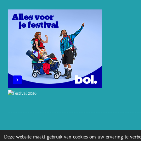
E
I
O
R
S
N
K
A
T
M
Deze website maakt gebruik van cookies om uw ervaring te verbe
© 2025 - 2026 Boekenblog van Ann