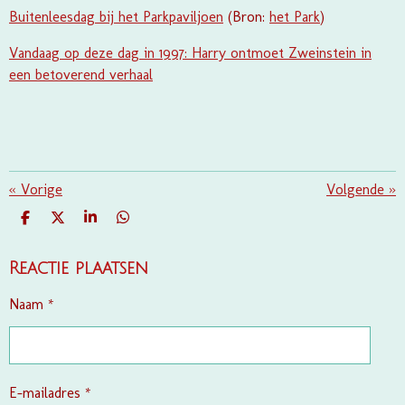
Buitenleesdag bij het Parkpaviljoen
(Bron:
het Park
)
Vandaag op deze dag in 1997: Harry ontmoet Zweinstein in
een betoverend verhaal
«
Vorige
Volgende
»
D
D
S
D
E
E
H
E
L
E
A
L
E
L
R
E
Reactie plaatsen
N
E
N
Naam *
E-mailadres *