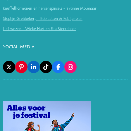
Knuffelhormonen en hersenspinsels - Yvonne Molenaar
Stoplijn Grebbeberg - Bob Latten & Rob Janssen
Lief wezen - Wieke Hart en Rita Sterkeboer
Social Media
X
P
L
T
F
I
I
I
I
A
N
N
N
K
C
S
T
K
T
E
T
E
E
O
B
A
R
D
K
O
G
E
I
O
R
S
N
K
A
T
M