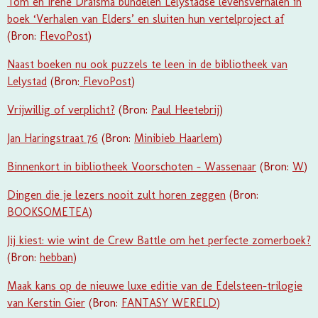
Tom en Irene Draisma bundelen Lelystadse levensverhalen in
boek ‘Verhalen van Elders’ en sluiten hun vertelproject af
(Bron:
FlevoPost
)
Naast boeken nu ook puzzels te leen in de bibliotheek van
Lelystad
(Bron:
FlevoPost
)
Vrijwillig of verplicht?
(Bron:
Paul Heetebrij
)
Jan Haringstraat 76
(Bron:
Minibieb Haarlem
)
Binnenkort in bibliotheek Voorschoten – Wassenaar
(Bron:
W
)
Dingen die je lezers nooit zult horen zeggen
(Bron:
BOOKSOMETEA
)
Jij kiest: wie wint de Crew Battle om het perfecte zomerboek?
(Bron:
hebban
)
Maak kans op de nieuwe luxe editie van de Edelsteen-trilogie
van Kerstin Gier
(Bron:
FANTASY WERELD
)