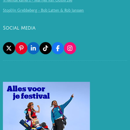
Vreemde kamers - Marijke van Oosterzee
Stoplijn Grebbeberg - Bob Latten & Rob Janssen
Social Media
X
P
L
T
F
I
I
I
I
A
N
N
N
K
C
S
T
K
T
E
T
E
E
O
B
A
R
D
K
O
G
E
I
O
R
S
N
K
A
T
M