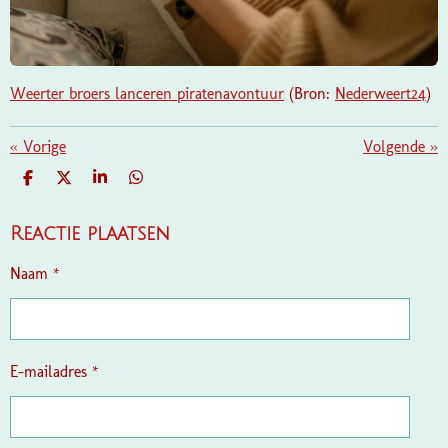
Weerter broers lanceren piratenavontuur
(Bron:
Nederweert24
)
«
Vorige
Volgende
»
D
D
S
D
E
E
H
E
L
E
A
L
E
L
R
E
Reactie plaatsen
N
E
N
Naam *
E-mailadres *