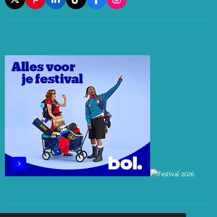
X
P
L
T
F
I
I
I
I
A
N
N
N
K
C
S
T
K
T
E
T
E
E
O
B
A
R
D
K
O
G
E
I
O
R
S
N
K
A
T
M