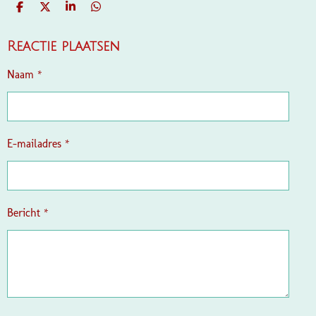
D
D
S
D
E
E
H
E
L
E
A
L
E
L
R
E
Reactie plaatsen
N
E
N
Naam *
E-mailadres *
Bericht *