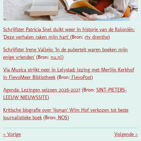
Schrijfster Patricia Snel duikt weer in historie van de Koloniën:
'Deze verhalen raken mijn hart'
(Bron:
rtv drenthe
)
Schrijfster Irene Vallejo: 'In de puberteit waren boeken mijn
enige vrienden'
(Bron:
nu.nl
)
Via Musica strijkt neer in Lelystad: lezing met Merlijn Kerkhof
in FlevoMeer Bibliotheek
(Bron:
FlevoPost
)
Agenda: Lezingen seizoen 2026-2027
(Bron:
SINT-PIETERS-
LEEUW NIEUWSSITE
)
Kritische biografie over 'ijsman' Wim Hof verkozen tot beste
journalistieke boek
(Bron:
NOS
)
«
Vorige
Volgende
»