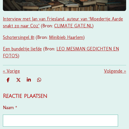
Interview met Jan van Friesland, auteur van ‘Moedertje Aarde
snakt zo naar C02’
(Bron:
CLIMATE GATE.NL
)
Schotersingel 81
(Bron:
Minibieb Haarlem
)
Een bundeltje liefde
(Bron:
LEO MESMAN GEDICHTEN EN
FOTO'S
)
«
Vorige
Volgende
»
D
D
S
D
E
E
H
E
L
E
A
L
E
L
R
E
Reactie plaatsen
N
E
N
Naam *