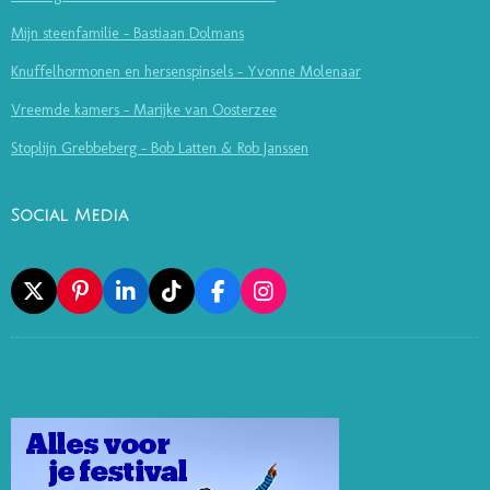
Mijn steenfamilie - Bastiaan Dolmans
Knuffelhormonen en hersenspinsels - Yvonne Molenaar
Vreemde kamers - Marijke van Oosterzee
Stoplijn Grebbeberg - Bob Latten & Rob Janssen
Social Media
X
P
L
T
F
I
I
I
I
A
N
N
N
K
C
S
T
K
T
E
T
E
E
O
B
A
R
D
K
O
G
E
I
O
R
S
N
K
A
T
M