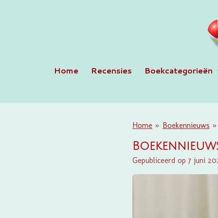
Ga
direct
naar
de
hoofdinhoud
Home
Recensies
Boekcategorieën
Home
»
Boekennieuws
»
Boekennieuws
Gepubliceerd op 7 juni 20