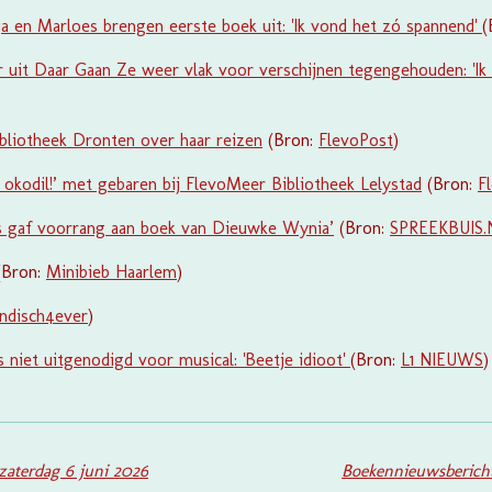
a en Marloes brengen eerste boek uit: 'Ik vond het zó spannend'
(
 uit Daar Gaan Ze weer vlak voor verschijnen tegengehouden: 'Ik 
ibliotheek Dronten over haar reizen
(Bron:
FlevoPost
)
.. okodil!’ met gebaren bij FlevoMeer Bibliotheek Lelystad
(Bron:
F
s gaf voorrang aan boek van Dieuwke Wynia’
(Bron:
SPREEKBUIS.
Bron:
Minibieb Haarlem
)
ndisch4ever
)
 niet uitgenodigd voor musical: 'Beetje idioot'
(Bron:
L1 NIEUWS
)
zaterdag 6 juni 2026
Boekennieuwsberich