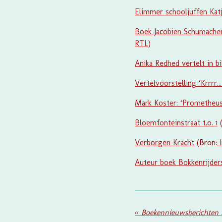
Elimmer schooljuffen Katj
Boek Jacobien Schumacher
RTL
)
Anika Redhed vertelt in b
Vertelvoorstelling ‘Krrrr.
Mark Koster: ‘Prometheu
Bloemfonteinstraat t.o. 1
(
Verborgen Kracht
(Bron:
I
Auteur boek Bokkenrijders
«
Boekennieuwsberichten 