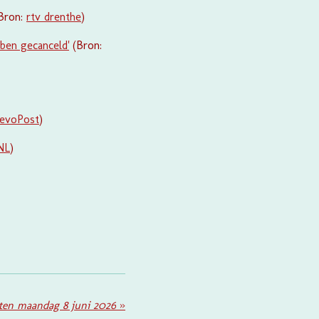
Bron:
rtv drenthe
)
ben gecanceld'
(Bron:
levoPost
)
NL
)
ten maandag 8 juni 2026
»