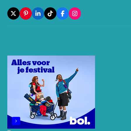
X
P
L
T
F
I
I
I
I
A
N
N
N
K
C
S
T
K
T
E
T
E
E
O
B
A
R
D
K
O
G
E
I
O
R
S
N
K
A
T
M