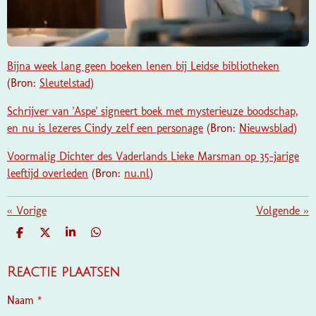
Bijna week lang geen boeken lenen bij Leidse bibliotheken
(Bron:
Sleutelstad
)
Schrijver van 'Aspe' signeert boek met mysterieuze boodschap,
en nu is lezeres Cindy zelf een personage
(Bron:
Nieuwsblad
)
Voormalig Dichter des Vaderlands Lieke Marsman op 35-jarige
leeftijd overleden
(Bron:
nu.nl
)
«
Vorige
Volgende
»
D
D
S
D
E
E
H
E
L
E
A
L
E
L
R
E
Reactie plaatsen
N
E
N
Naam *