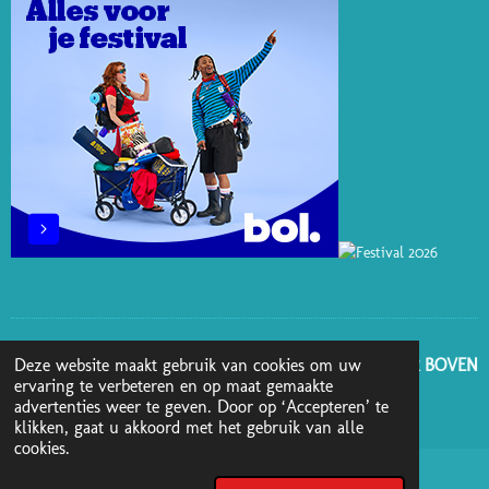
S
N
K
A
T
M
GA NAAR BOVEN
Deze website maakt gebruik van cookies om uw
ervaring te verbeteren en op maat gemaakte
advertenties weer te geven. Door op ‘Accepteren’ te
© 2025 - 2026 Boekenblog van Ann
klikken, gaat u akkoord met het gebruik van alle
cookies.