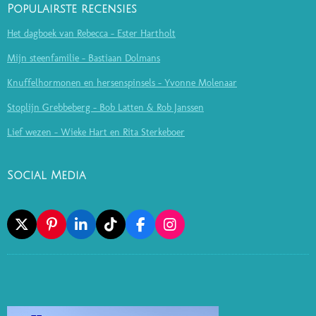
Populairste recensies
Het dagboek van Rebecca - Ester Hartholt
Mijn steenfamilie - Bastiaan Dolmans
Knuffelhormonen en hersenspinsels - Yvonne Molenaar
Stoplijn Grebbeberg - Bob Latten & Rob Janssen
Lief wezen - Wieke Hart en Rita Sterkeboer
Social Media
X
P
L
T
F
I
I
I
I
A
N
N
N
K
C
S
T
K
T
E
T
E
E
O
B
A
R
D
K
O
G
E
I
O
R