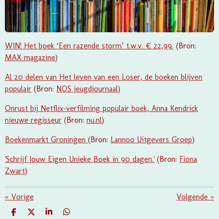
WIN! Het boek ‘Een razende storm’ t.w.v. € 22,99.
(Bron:
MAX magazine
)
Al 20 delen van Het leven van een Loser, de boeken blijven
populair
(Bron:
NOS jeugdjournaal
)
Onrust bij Netflix-verfilming populair boek, Anna Kendrick
nieuwe regisseur
(Bron:
nu.nl
)
Boekenmarkt Groningen
(Bron:
Lannoo Uitgevers Groep
)
'Schrijf Jouw Eigen Unieke Boek in 90 dagen.'
(Bron:
Fiona
Zwart
)
«
Vorige
Volgende
»
D
D
S
D