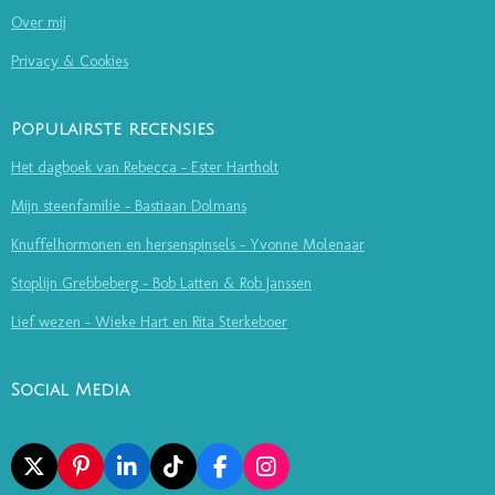
Over mij
Privacy & Cookies
Populairste recensies
Het dagboek van Rebecca - Ester Hartholt
Mijn steenfamilie - Bastiaan Dolmans
Knuffelhormonen en hersenspinsels - Yvonne Molenaar
Stoplijn Grebbeberg - Bob Latten & Rob Janssen
Lief wezen - Wieke Hart en Rita Sterkeboer
Social Media
X
P
L
T
F
I