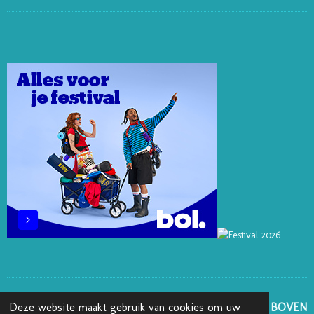
I
I
I
A
N
N
N
K
C
S
T
K
T
E
T
E
E
O
B
A
R
D
K
O
G
E
I
O
R
S
N
K
A
T
M
GA NAAR BOVEN
Deze website maakt gebruik van cookies om uw