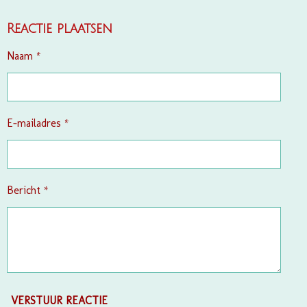
E
E
H
E
L
E
A
L
E
L
R
E
Reactie plaatsen
N
E
N
Naam *
E-mailadres *
Bericht *
VERSTUUR REACTIE