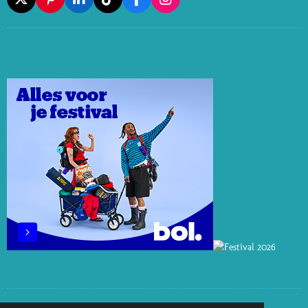
X
P
L
T
F
I
I
I
I
A
N
N
N
K
C
S
T
K
T
E
T
E
E
O
B
A
R
D
K
O
G
E
I
O
R
S
N
K
A
T
M