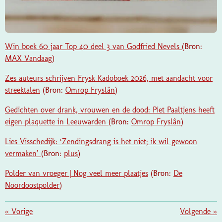
Win boek 60 jaar Top 40 deel 3 van Godfried Nevels
(Bron:
MAX Vandaag
)
Zes auteurs schrijven Frysk Kadoboek 2026, met aandacht voor
streektalen
(Bron:
Omrop Fryslân
)
Gedichten over drank, vrouwen en de dood: Piet Paaltjens heeft
eigen plaquette in Leeuwarden
(Bron:
Omrop Fryslân
)
Lies Visschedijk: ‘Zendingsdrang is het niet; ik wil ­gewoon
vermaken’
(Bron:
plus
)
Polder van vroeger | Nog veel meer plaatjes
(Bron:
De
Noordoostpolder
)
«
Vorige
Volgende
»