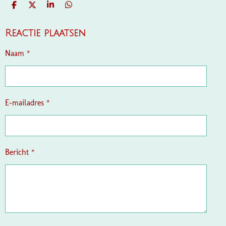
D
D
S
D
E
E
H
E
L
E
A
L
E
L
R
E
Reactie plaatsen
N
E
N
Naam *
E-mailadres *
Bericht *